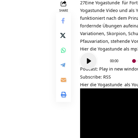
27Eine
Yogastunde
für For
Yogastunde Video und als 
SHARE
funktioniert nach dem Prin
fordernde Übungen aufein
Variationen, Skorpion, Schu
Pfauvariation, stehende V
Hier die Yogastunde als m
Audio-
00:00
Player
Podcast:
Play in new wind
Subscribe:
RSS
Hier die
Yogastunde
als Yo