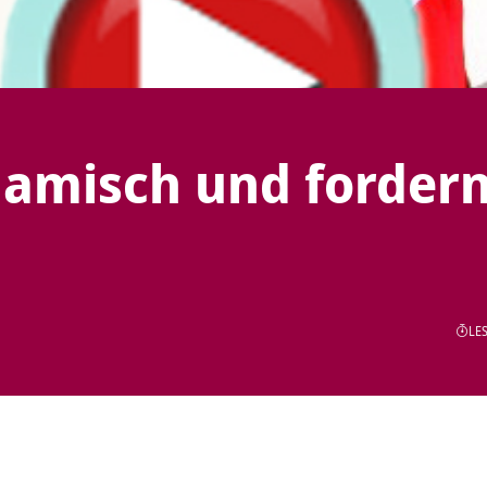
amisch und forder
LES