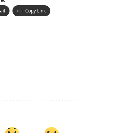
deo
ail
Copy Link