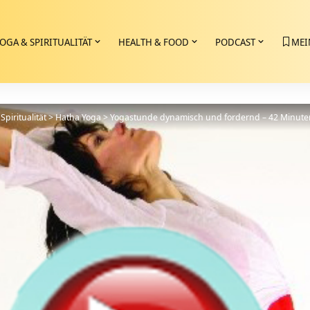
OGA & SPIRITUALITÄT
HEALTH & FOOD
PODCAST
MEI
Spiritualität
>
Hatha Yoga
>
Yogastunde dynamisch und fordernd – 42 Minute