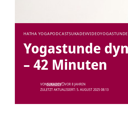
HATHA YOGA
PODCAST
SUKADEV
VIDEO
YOGASTUNDE
Yogastunde dyn
– 42 Minuten
VON
SUKADEV
VOR 8 JAHREN
ZULETZT AKTUALISIERT: 5. AUGUST 2025 08:13