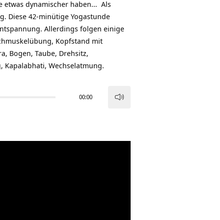
erne etwas dynamischer haben… Als
g. Diese 42-minütige Yogastunde
ntspannung. Allerdings folgen einige
chmuskelübung, Kopfstand mit
ra, Bogen, Taube, Drehsitz,
g, Kapalabhati, Wechselatmung.
00:00
Pfeiltasten
Hoch/Runter
benutzen,
um
die
Lautstärke
zu
regeln.