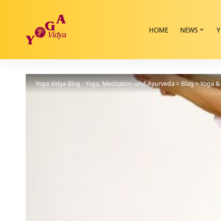
HOME
NEWS
Y
Yoga Vidya Blog - Yoga, Meditation und Ayurveda
>
Blog
>
Yoga & 