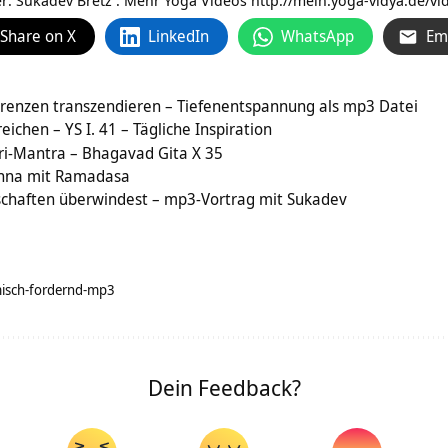
r: Sukadev Bretz . Mehr Yoga Videos http://mein.yoga-vidya.de/vi
Share on X
LinkedIn
WhatsApp
Em
Grenzen transzendieren – Tiefenentspannung als mp3 Datei
eichen – YS I. 41 – Tägliche Inspiration
ri-Mantra – Bhagavad Gita X 35
shna mit Ramadasa
schaften überwindest – mp3-Vortrag mit Sukadev
isch-fordernd-mp3
Dein Feedback?