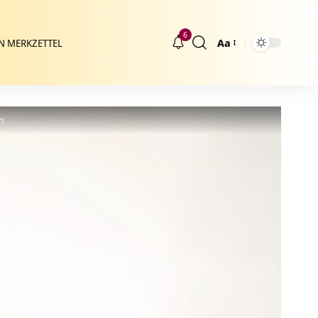
6
Aa
N MERKZETTEL
Größenänderung
n