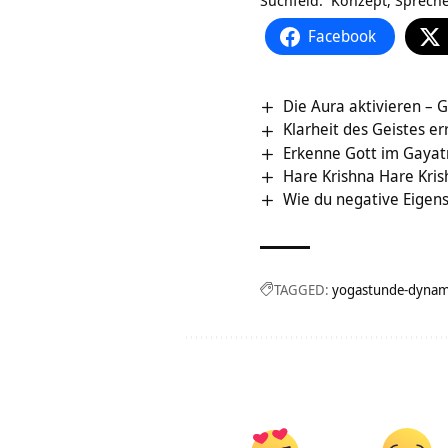
Suchfeld. Konzept, Spreche
Facebook
Die Aura aktivieren – 
Klarheit des Geistes err
Erkenne Gott im Gayat
Hare Krishna Hare Kri
Wie du negative Eigen
TAGGED:
yogastunde-dynam