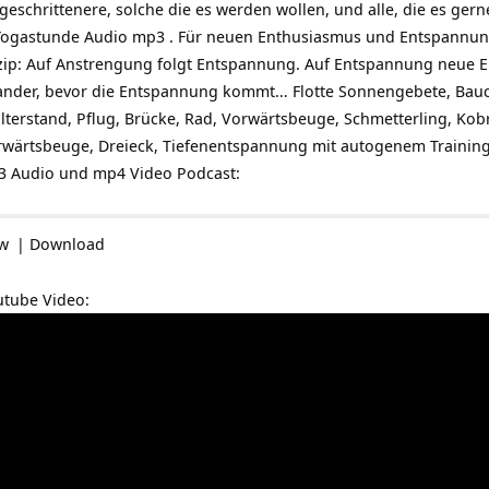
tgeschrittenere, solche die es werden wollen, und alle, die es g
Yogastunde Audio mp3 . Für neuen Enthusiasmus und Entspannun
zip: Auf Anstrengung folgt Entspannung. Auf Entspannung neue E
ander, bevor die Entspannung kommt… Flotte Sonnengebete, Bau
lterstand, Pflug, Brücke, Rad, Vorwärtsbeuge, Schmetterling, Kob
orwärtsbeuge, Dreieck, Tiefenentspannung mit autogenem Trainin
p3 Audio und mp4 Video Podcast:
ow
|
Download
utube Video: