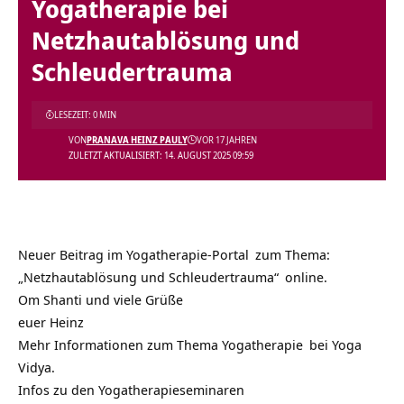
Yogatherapie bei
Netzhautablösung und
Schleudertrauma
LESEZEIT: 0 MIN
VON
PRANAVA HEINZ PAULY
VOR 17 JAHREN
ZULETZT AKTUALISIERT: 14. AUGUST 2025 09:59
Neuer Beitrag im
Yogatherapie-Portal
zum Thema:
„Netzhautablösung und Schleudertrauma“
online.
Om Shanti und viele Grüße
euer Heinz
Mehr Informationen zum Thema
Yogatherapie
bei
Yoga
Vidya.
Infos zu den
Yogatherapieseminaren