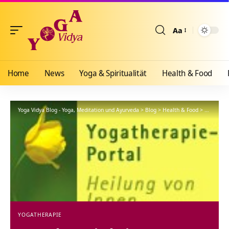
Aa
Größenänderun
Home
News
Yoga & Spiritualität
Health & Food
Yoga Vidya Blog - Yoga, Meditation und Ayurveda
>
Blog
>
Health & Food
>
Yogathera
YOGATHERAPIE