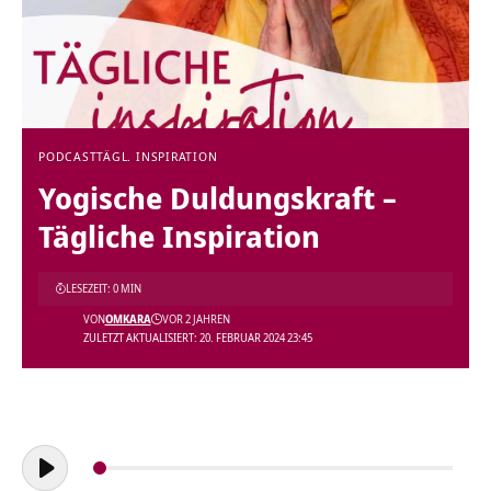
PODCAST
TÄGL. INSPIRATION
Yogische Duldungskraft –
Tägliche Inspiration
LESEZEIT: 0 MIN
VON
OMKARA
VOR 2 JAHREN
ZULETZT AKTUALISIERT: 20. FEBRUAR 2024 23:45
Audio-
Player