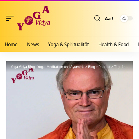
Aa
Größenänderun
Home
News
Yoga & Spiritualität
Health & Food
Yoga Vidya Blog - Yoga, Meditation und Ayurveda
>
Blog
>
Podcast
>
Tägl. Inspiration