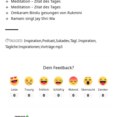
Meditation – Zitat des Tages
Meditation – Zitat des Tages
Omkaram Bindu gesungen von Rukmini
Ramani singt Jay Shri Ma
TAGGED:
Inspiration
Podcast
Sukadev
Tägl. Inspiration
Tägliche Inspirationen
Vorträge mp3
Dein Feedback?
Liebe
Traurig
Fröhlich
Schläfrig
Wütend
Überrascht
Zwinker
0
0
0
0
0
0
0