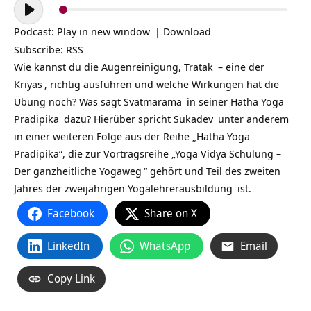
Audio-
Player
Podcast:
Play in new window
|
Download
Subscribe:
RSS
Wie kannst du die Augenreinigung,
Tratak
– eine der
Kriyas
, richtig ausführen und welche Wirkungen hat die
Übung noch? Was sagt
Svatmarama
in seiner
Hatha Yoga
Pradipika
dazu? Hierüber spricht
Sukadev
unter anderem
in einer weiteren Folge aus der Reihe „Hatha Yoga
Pradipika“, die zur Vortragsreihe „
Yoga Vidya Schulung –
Der ganzheitliche Yogaweg
“ gehört und Teil des zweiten
Jahres der zweijährigen
Yogalehrerausbildung
ist.
Facebook
Share on X
LinkedIn
WhatsApp
Email
Copy Link