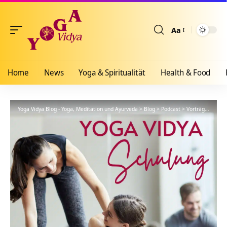
Aa
Größenänderun
Home
News
Yoga & Spiritualität
Health & Food
Yoga Vidya Blog - Yoga, Meditation und Ayurveda
>
Blog
>
Podcast
>
Vorträge
>
YVS43