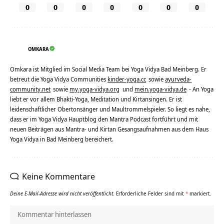
0
0
0
0
0
0
0
OMKARA
Omkara ist Mitglied im Social Media Team bei Yoga Vidya Bad Meinberg. Er
betreut die Yoga Vidya Communities
kinder-yoga.cc
sowie
ayurveda-
community.net
sowie
my.yoga-vidya.org
und
mein.yoga-vidya.de
- An Yoga
liebt er vor allem Bhakti-Yoga, Meditation und Kirtansingen. Er ist
leidenschaftlicher Obertonsänger und Maultrommelspieler. So liegt es nahe,
dass er im Yoga Vidya Hauptblog den Mantra Podcast fortführt und mit
neuen Beiträgen aus Mantra- und Kirtan Gesangsaufnahmen aus dem Haus
Yoga Vidya in Bad Meinberg bereichert.
Keine Kommentare
Deine E-Mail-Adresse wird nicht veröffentlicht.
Erforderliche Felder sind mit
*
markiert.