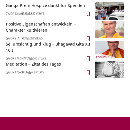
Ganga Prem Hospice dankt für Spenden
VOR 12 JAHREN
527 VIEWS
Positive Eigenschaften entwickeln –
Charakter kultivieren
VOR 9 JAHREN
603 VIEWS
Sei umsichtig und klug – Bhagavad Gita XII
16 I
VOR 7 MONATEN
645 VIEWS
Meditation – Zitat des Tages
VOR 17 JAHREN
469 VIEWS