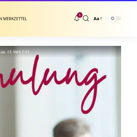
6
Aa
N MERKZETTEL
Größenänderung
ap. 13, Vers 1-11