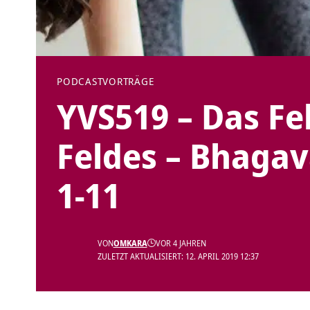
PODCAST
VORTRÄGE
YVS519 – Das Fe
Feldes – Bhagav
1-11
VON
OMKARA
VOR 4 JAHREN
ZULETZT AKTUALISIERT: 12. APRIL 2019 12:37