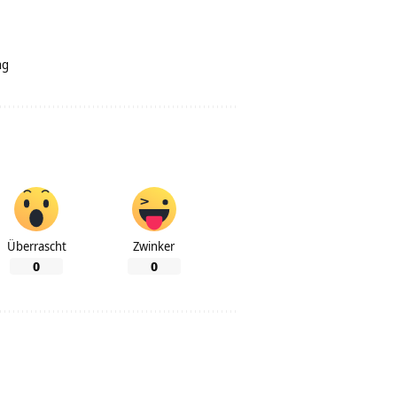
ng
Überrascht
Zwinker
0
0