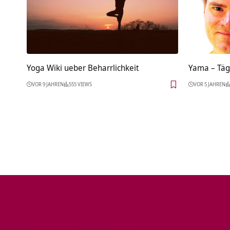
Yoga Wiki ueber Beharrlichkeit
Yama – Tägl
VOR 9 JAHREN
555 VIEWS
VOR 5 JAHREN