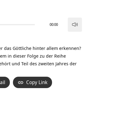
00:00
Pfeiltasten
Hoch/Runter
benutzen,
er das Göttliche hinter allem erkennen?
um
em in dieser Folge zu der Reihe
die
ehört und Teil des zweiten Jahres der
Lautstärke
zu
ail
Copy Link
regeln.