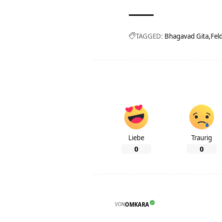
TAGGED:
Bhagavad Gita
Fel
Liebe
Traurig
0
0
VON
OMKARA