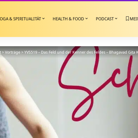
OGA & SPIRITUALITÄT
HEALTH & FOOD
PODCAST
MEI
t
>
Vorträge
>
YVS519 – Das Feld und der Kenner des Feldes – Bhagavad Gita K