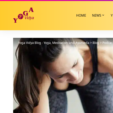
HOME
NEWS
Y
Yoga Vidya Blog - Yoga, Meditation und Ayurveda
>
Blog
>
Podcas