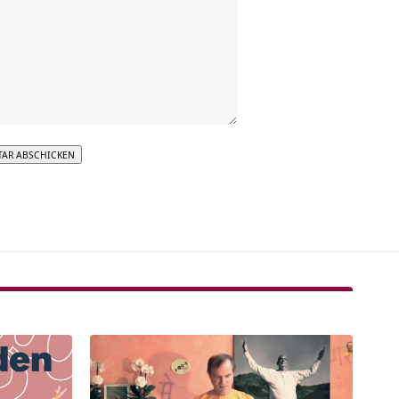
tive: