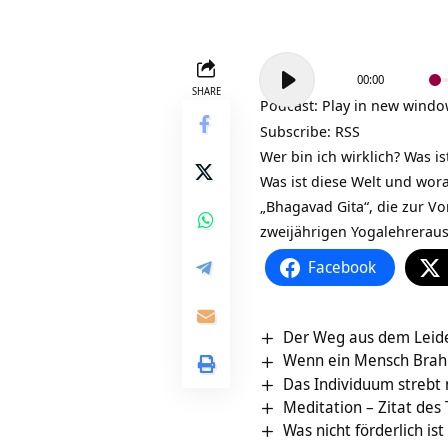
Audio-
00:00
Player
SHARE
Podcast:
Play in new wind
Subscribe:
RSS
Wer bin ich wirklich? Was i
Was ist diese Welt und wor
„Bhagavad Gita“, die zur Vo
zweijährigen
Yogalehrerau
Facebook
Der Weg aus dem Leide
Wenn ein Mensch Brahma
Das Individuum strebt
Meditation – Zitat des
Was nicht förderlich ist