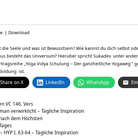
ow
|
Download
st die Seele und was ist Bewusstsein? Wie kannst du dich selbst od
aus besteht das Universum? Hierüber spricht
Sukadev
unter ander
rtragsreihe „
Yoga Vidya Schulung – Der ganzheitliche Yogaweg
“ g
sbildung
ist.
Share on X
LinkedIn
WhatsApp
Em
n VC 146. Vers
n verwirklicht – Tägliche Inspiration
 nach dem Höchsten
 Tages
 – HYP I. 63-64 – Tägliche Inspiration