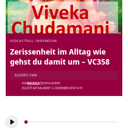
PODCAST
TÄGL. INSPIRATION
Zerissenheit im Alltag wie
gehst du damit um – VC358
LESEZEIT: 0 MIN
VON
RAFAELA
VOR 8 JAHREN
ZULETZT AKTUALISIERT: 4. DEZEMBER 2018 14:19
Audio-
Player