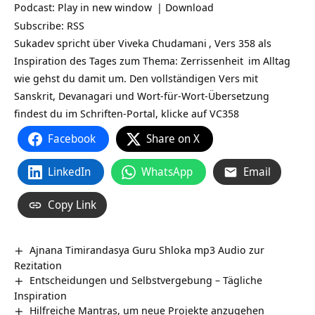
Podcast:
Play in new window
|
Download
Subscribe:
RSS
Sukadev spricht über
Viveka Chudamani
, Vers 358 als
Inspiration des Tages zum Thema:
Zerrissenheit
im
Alltag
wie gehst du damit um. Den vollständigen Vers mit
Sanskrit, Devanagari und Wort-für-Wort-Übersetzung
findest du im Schriften-Portal, klicke auf
VC358
Facebook
Share on X
LinkedIn
WhatsApp
Email
Copy Link
Ajnana Timirandasya Guru Shloka mp3 Audio zur
Rezitation
Entscheidungen und Selbstvergebung – Tägliche
Inspiration
Hilfreiche Mantras, um neue Projekte anzugehen