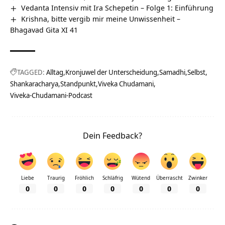
Vedanta Intensiv mit Ira Schepetin – Folge 1: Einführung
Krishna, bitte vergib mir meine Unwissenheit –
Bhagavad Gita XI 41
TAGGED:
Alltag
Kronjuwel der Unterscheidung
Samadhi
Selbst
Shankaracharya
Standpunkt
Viveka Chudamani
Viveka-Chudamani-Podcast
Dein Feedback?
Liebe
Traurig
Fröhlich
Schläfrig
Wütend
Überrascht
Zwinker
0
0
0
0
0
0
0