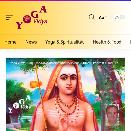
Aa
Größenänderun
Home
News
Yoga & Spiritualität
Health & Food
Yoga Vidya Blog - Yoga, Meditation und Ayurveda
>
Blog
>
Podcast
>
Tägl. Inspiration