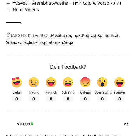
YVS488 – Arambha Avastha – HYP Kap. 4, Verse 70-71
Neue Videos
TAGGED:
Kurzvortrag
Meditation
mp3
Podcast
Spiritualität
Sukadev
Tägliche Inspirationen
Yoga
Dein Feedback?
Liebe
Traurig
Fröhlich
Schläfrig
Wütend
Überrascht
Zwinker
0
0
0
0
0
0
0
SUKADEV