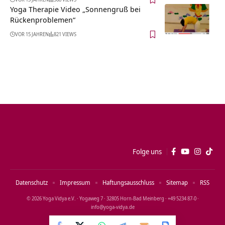
Yoga Therapie Video „Sonnengruß bei
Rückenproblemen“
VOR 15 JAHREN
821 VIEWS
Folge uns
Datenschutz
Impressum
Haftungsausschluss
Sitemap
RSS
© 2026 Yoga Vidya e.V. · Yogaweg 7 · 32805 Horn‑Bad Meinberg · +49 5234 87‑0 ·
info@yoga‑vidya.de