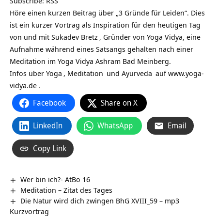
Subscribe:
RSS
Höre einen kurzen Beitrag über „3 Gründe für Leiden“. Dies
ist ein kurzer Vortrag als Inspiration für den heutigen Tag
von und mit
Sukadev Bretz
, Gründer von Yoga Vidya, eine
Aufnahme während eines Satsangs gehalten nach einer
Meditation im Yoga Vidya Ashram Bad Meinberg.
Infos über
Yoga
,
Meditation
und
Ayurveda
auf
www.yoga-
vidya.de
.
Facebook
Share on X
LinkedIn
WhatsApp
Email
Copy Link
Wer bin ich?- AtBo 16
Meditation – Zitat des Tages
Die Natur wird dich zwingen BhG XVIII_59 – mp3
Kurzvortrag