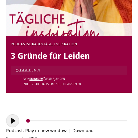
PODCAST
SUKADEV
TÄGL. INSPIRATION
3 Gründe für Leiden
LESEZEIT: 0 MIN
VON
SUKADEV
VOR 2 JAHREN
ZULETZT AKTUALISIERT: 16. JULI 2025 09:38
Audio-
Player
Podcast:
Play in new window
|
Download