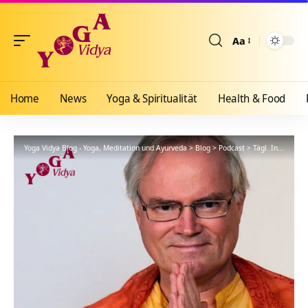
Aa
Größenänderun
Home
News
Yoga & Spiritualität
Health & Food
Yoga Vidya Blog - Yoga, Meditation und Ayurveda
>
Blog
>
Podcast
>
Tägl. Inspiration