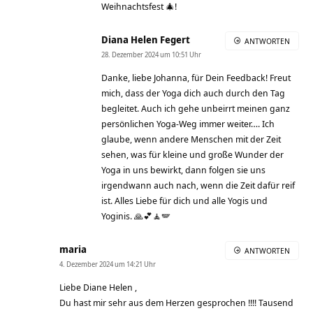
Weihnachtsfest 🎄!
Diana Helen Fegert
ANTWORTEN
28. Dezember 2024 um 10:51 Uhr
Danke, liebe Johanna, für Dein Feedback! Freut
mich, dass der Yoga dich auch durch den Tag
begleitet. Auch ich gehe unbeirrt meinen ganz
persönlichen Yoga-Weg immer weiter…. Ich
glaube, wenn andere Menschen mit der Zeit
sehen, was für kleine und große Wunder der
Yoga in uns bewirkt, dann folgen sie uns
irgendwann auch nach, wenn die Zeit dafür reif
ist. Alles Liebe für dich und alle Yogis und
Yoginis. 🙏💕🧘🪽
maria
ANTWORTEN
4. Dezember 2024 um 14:21 Uhr
Liebe Diane Helen ,
Du hast mir sehr aus dem Herzen gesprochen !!!! Tausend