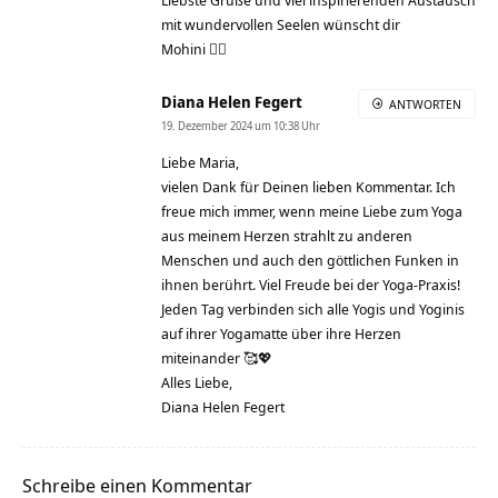
Liebste Grüße und viel inspirierenden Austausch
mit wundervollen Seelen wünscht dir
Mohini 🧚‍♀️
Diana Helen Fegert
ANTWORTEN
19. Dezember 2024 um 10:38 Uhr
Liebe Maria,
vielen Dank für Deinen lieben Kommentar. Ich
freue mich immer, wenn meine Liebe zum Yoga
aus meinem Herzen strahlt zu anderen
Menschen und auch den göttlichen Funken in
ihnen berührt. Viel Freude bei der Yoga-Praxis!
Jeden Tag verbinden sich alle Yogis und Yoginis
auf ihrer Yogamatte über ihre Herzen
miteinander 🥰💖
Alles Liebe,
Diana Helen Fegert
Schreibe einen Kommentar