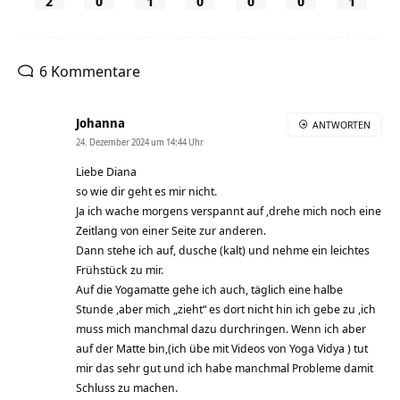
2
0
1
0
0
0
1
6 Kommentare
Johanna
ANTWORTEN
24. Dezember 2024 um 14:44 Uhr
Liebe Diana
so wie dir geht es mir nicht.
Ja ich wache morgens verspannt auf ,drehe mich noch eine
Zeitlang von einer Seite zur anderen.
Dann stehe ich auf, dusche (kalt) und nehme ein leichtes
Frühstück zu mir.
Auf die Yogamatte gehe ich auch, täglich eine halbe
Stunde ,aber mich „zieht“ es dort nicht hin ich gebe zu ,ich
muss mich manchmal dazu durchringen. Wenn ich aber
auf der Matte bin,(ich übe mit Videos von Yoga Vidya ) tut
mir das sehr gut und ich habe manchmal Probleme damit
Schluss zu machen.