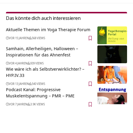
Das könnte dich auch interessieren
Aktuelle Themen im Yoga Therapie Forum
VOR 15 JAHREN
568 VIEWS
Samhain, Allerheiligen, Halloween –
Inspirationen für das Ahnenfest
VOR 4 JAHREN
939 VIEWS
Wie wäre ich als Selbstverwirklichter? –
HYP.IV.33
VOR 13 JAHREN
540 VIEWS
Podcast Kanal: Progressive
Muskelentspannung – PMR – PME
VOR 7 JAHREN
3.9K VIEWS