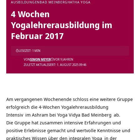
AUSBILDUNGEN
BAD MEINBERG
HATHA YOGA
4 Wochen
Yogalehrerausbildung im
Februar 2017
LESEZEIT: 1 MIN
VON
SIMON MEYER
VOR 9 JAHREN
ZULETZT AKTUALISIERT: 1. AUGUST 2025 09:46
Am vergangenen Wochenende schloss eine weitere Gruppe
erfolgreich die
4-Wochen Yogalehrerausbildung
Intensiv
im Ashram bei
Yoga Vidya Bad Meinberg
ab.
Die Gruppe hat zusammen intensive Erfahrungen und
positive Erlebnisse gemacht und
wertvolle Kenntnisse und
praktisches Wissen über den
integralen Yoga
in der