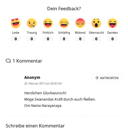
Dein Feedback?
Liebe
Traurig
Fröhlich
Schläfrig
Wütend
Überrascht
Zwinker
0
0
0
0
0
0
0
1 Kommentar
Anonym
ANTWORTEN
26. Februar 2017 um 20:42 Uhr
Herzlichen Glückwunsch!
Möge Sivanandas Kraft durch euch fließen.
Om Namo Narayanaya
Schreibe einen Kommentar