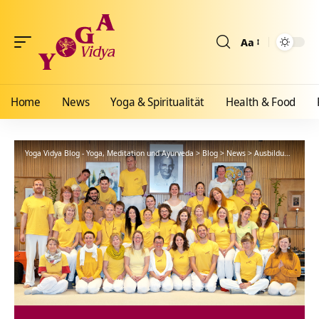
Aa
Größenänderun
Home
News
Yoga & Spiritualität
Health & Food
Yoga Vidya Blog - Yoga, Meditation und Ayurveda
>
Blog
>
News
>
Ausbildungen
>
4 