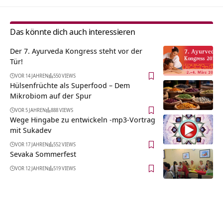
Das könnte dich auch interessieren
Der 7. Ayurveda Kongress steht vor der
Tür!
VOR 14 JAHREN
550 VIEWS
Hülsenfrüchte als Superfood – Dem
Mikrobiom auf der Spur
VOR 5 JAHREN
888 VIEWS
Wege Hingabe zu entwickeln -mp3-Vortrag
mit Sukadev
VOR 17 JAHREN
552 VIEWS
Sevaka Sommerfest
VOR 12 JAHREN
519 VIEWS