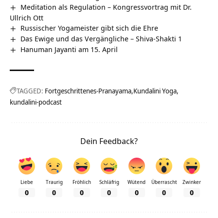
Meditation als Regulation – Kongressvortrag mit Dr.
Ullrich Ott
Russischer Yogameister gibt sich die Ehre
Das Ewige und das Vergängliche – Shiva-Shakti 1
Hanuman Jayanti am 15. April
TAGGED:
Fortgeschrittenes-Pranayama
Kundalini Yoga
kundalini-podcast
Dein Feedback?
Liebe
Traurig
Fröhlich
Schläfrig
Wütend
Überrascht
Zwinker
0
0
0
0
0
0
0