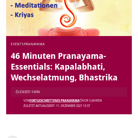
EVENTS
PRANAYAMA
46 Minuten Pranayama-
Essentials: Kapalabhati,
Wechselatmung, Bhastrika
LESEZEIT: 0 MIN
VON
FORTGESCHRITTENES PRANAYAMA
VOR 5 JAHREN
ZULETZT AKTUALISIERT: 11. DEZEMBER 2021 13:37