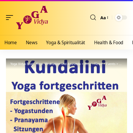
Aa
Größenänderun
Home
News
Yoga & Spiritualität
Health & Food
Yoga Vidya Blog - Yoga, Meditation und Ayurveda
>
Blog
>
News
>
Events
>
46 Minut