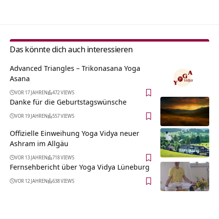
Das könnte dich auch interessieren
Advanced Triangles – Trikonasana Yoga
Asana
VOR 17 JAHREN
472 VIEWS
Danke für die Geburtstagswünsche
VOR 19 JAHREN
557 VIEWS
Offizielle Einweihung Yoga Vidya neuer
Ashram im Allgäu
VOR 13 JAHREN
718 VIEWS
Fernsehbericht über Yoga Vidya Lüneburg
VOR 12 JAHREN
638 VIEWS