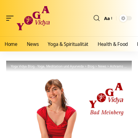
Aa
Größenänderun
Home
News
Yoga & Spiritualität
Health & Food
Yoga Vidya Blog - Yoga, Meditation und Ayurveda
>
Blog
>
News
>
Ashrams
>
Bad Me