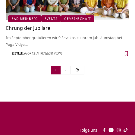
BAD MEINBERG
EVENTS
GEMEINSCHAFT
Ehrung der Jubilare
Im September gratulieren wir 9 Sevakas zu ihrem Jubiläumstag bei
Yoga Vidya…
SIBYLLE
VOR 12 JAHREN
581 VIEWS
1
2
Folge uns