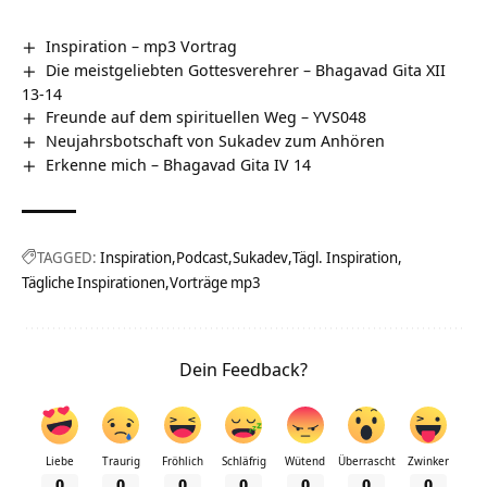
Inspiration – mp3 Vortrag
Die meistgeliebten Gottesverehrer – Bhagavad Gita XII
13-14
Freunde auf dem spirituellen Weg – YVS048
Neujahrsbotschaft von Sukadev zum Anhören
Erkenne mich – Bhagavad Gita IV 14
TAGGED:
Inspiration
Podcast
Sukadev
Tägl. Inspiration
Tägliche Inspirationen
Vorträge mp3
Dein Feedback?
Liebe
Traurig
Fröhlich
Schläfrig
Wütend
Überrascht
Zwinker
0
0
0
0
0
0
0