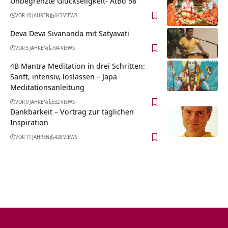
Unbegrenzte Glückseligkeit- AtBo 58
VOR 10 JAHREN
643 VIEWS
Deva Deva Sivananda mit Satyavati
VOR 5 JAHREN
704 VIEWS
4B Mantra Meditation in drei Schritten:
Sanft, intensiv, loslassen – Japa
Meditationsanleitung
VOR 9 JAHREN
532 VIEWS
Dankbarkeit – Vortrag zur täglichen
Inspiration
VOR 11 JAHREN
428 VIEWS