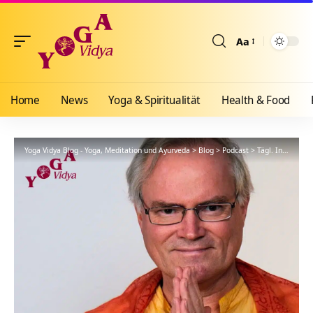
Aa
Größenänderun
Home
News
Yoga & Spiritualität
Health & Food
Yoga Vidya Blog - Yoga, Meditation und Ayurveda
>
Blog
>
Podcast
>
Tägl. Inspiration