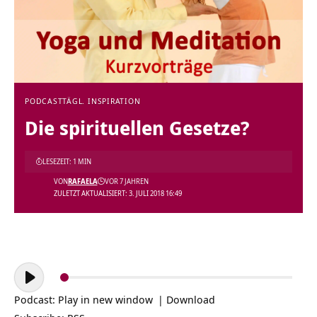
PODCAST
TÄGL. INSPIRATION
Die spirituellen Gesetze?
LESEZEIT: 1 MIN
VON
RAFAELA
VOR 7 JAHREN
ZULETZT AKTUALISIERT: 3. JULI 2018 16:49
Audio-
Player
Podcast:
Play in new window
|
Download