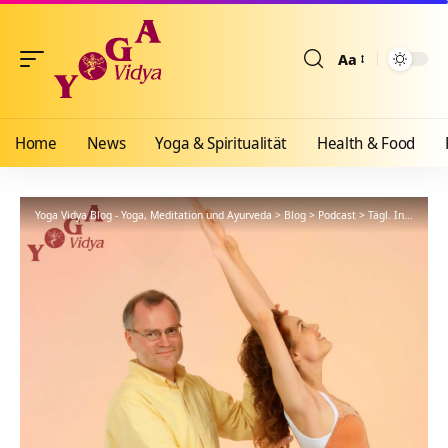
Aa
Größenänderun
Home
News
Yoga & Spiritualität
Health & Food
Yoga Vidya Blog - Yoga, Meditation und Ayurveda
>
Blog
>
Podcast
>
Tägl. Inspiration