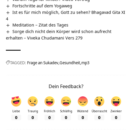
Fortschritte auf dem Yogaweg
Ist es für mich möglich, Gott zu sehen? Bhagavad Gita XI
4
Meditation – Zitat des Tages
Sorge dich nicht dein Körper wird schon aufrecht
erhalten – Viveka Chudamani Vers 279
TAGGED:
Frage an Sukadev
Gesundheit
mp3
Dein Feedback?
Liebe
Traurig
Fröhlich
Schläfrig
Wütend
Überrascht
Zwinker
0
0
0
0
0
0
0