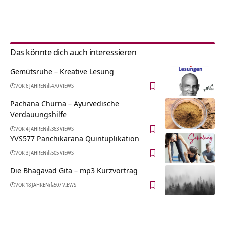
Das könnte dich auch interessieren
Gemütsruhe – Kreative Lesung
VOR 6 JAHREN
470 VIEWS
Pachana Churna – Ayurvedische
Verdauungshilfe
VOR 4 JAHREN
363 VIEWS
YVS577 Panchikarana Quintuplikation
VOR 3 JAHREN
505 VIEWS
Die Bhagavad Gita – mp3 Kurzvortrag
VOR 18 JAHREN
507 VIEWS