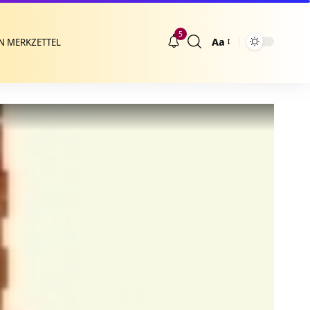
5
Aa
N MERKZETTEL
Größenänderung