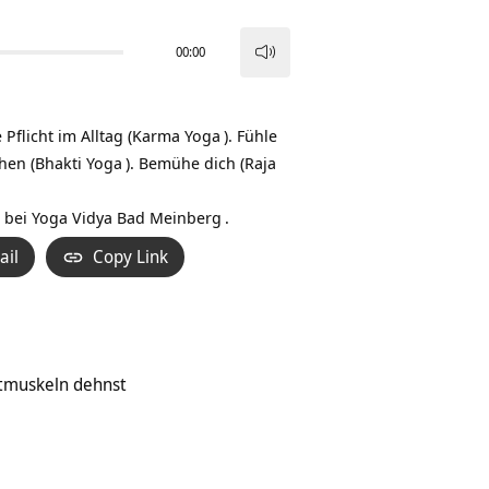
00:00
Pfeiltasten
Hoch/Runter
benutzen,
flicht im Alltag (
Karma Yoga
). Fühle
um
hen (
Bhakti Yoga
). Bemühe dich (
Raja
die
Lautstärke
bei
Yoga Vidya Bad Meinberg
.
zu
ail
Copy Link
regeln.
stmuskeln dehnst