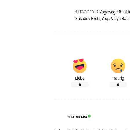
TAGGED:
4 Yogawege
Bhakt
Sukadev Bretz
Yoga Vidya Bad
Liebe
Traurig
0
0
VON
OMKARA