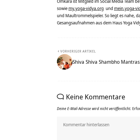
Omkara ist Mitglied im Social Media Team b
sowie
my.yoga-vidya.org
und
mein.yoga-vi
und Maultrommelspieler. So liegt es nahe, 
Gesangsaufnahmen aus dem Haus Yoga Vidya
VORHERIGER ARTIKEL
Shiva Shiva Shambho Mantras
Keine Kommentare
Deine E-Mail-Adresse wird nicht veröffentlicht.
Erfo