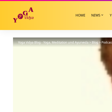
HOME
NEWS
Y
Yoga Vidya Blog - Yoga, Meditation und Ayurveda
>
Blog
>
Podcas