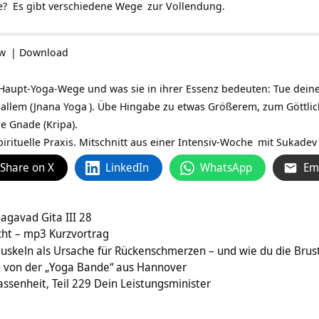
e? Es gibt verschiedene
Wege
zur Vollendung.
ow
|
Download
Haupt-Yoga-Wege und was sie in ihrer Essenz bedeuten: Tue deine P
allem (
Jnana Yoga
). Übe Hingabe zu etwas Größerem, zum Göttlic
he Gnade (Kripa).
pirituelle Praxis. Mitschnitt aus einer
Intensiv-Woche
mit
Sukadev
Share on X
LinkedIn
WhatsApp
Em
hagavad Gita III 28
ht – mp3 Kurzvortrag
muskeln als Ursache für Rückenschmerzen – und wie du die Bru
 von der „Yoga Bande“ aus Hannover
ssenheit, Teil 229 Dein Leistungsminister