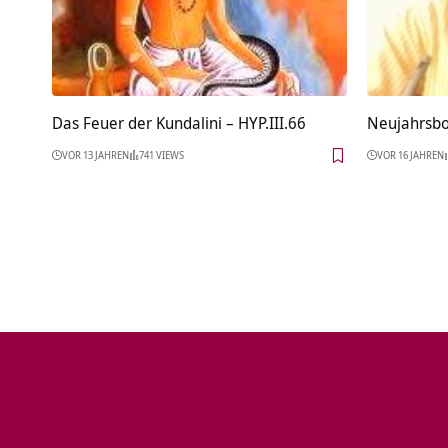
Das Feuer der Kundalini – HYP.III.66
Neujahrsbo
VOR 13 JAHREN
741 VIEWS
VOR 16 JAHREN