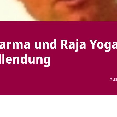
Karma und Raja Yog
llendung
LES