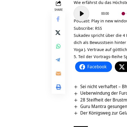
Wie erfährst du das Höchst
Audio-
SHARE
00:00
Player
Podcast:
Play in new wind
Subscribe:
RSS
Sukadev spricht über die 4 
dich als Bewusstsein hinter 
Yoga
). Vertraue auf göttlic
5. Teil der Vortrags-Reihe S
Facebook
Sei nicht verhaftet – B
Ueberwindung der Furc
28 Steifheit der Brust
Guru Mantra gesungen
Der Königsweg zur Gela