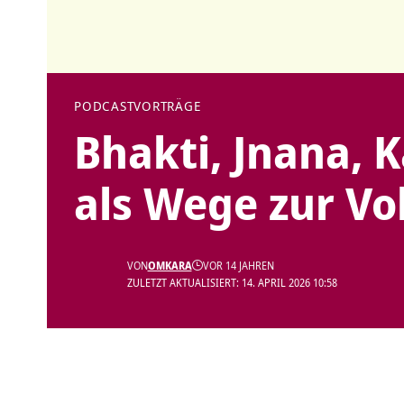
PODCAST
VORTRÄGE
Bhakti, Jnana, 
als Wege zur Vo
VON
OMKARA
VOR 14 JAHREN
ZULETZT AKTUALISIERT: 14. APRIL 2026 10:58