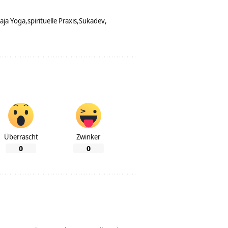
aja Yoga
spirituelle Praxis
Sukadev
Überrascht
Zwinker
0
0