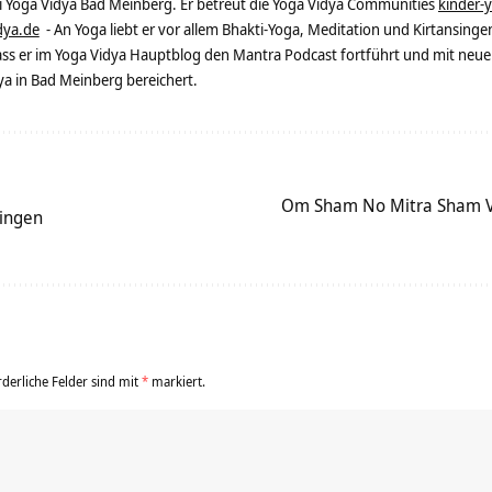
ei Yoga Vidya Bad Meinberg. Er betreut die Yoga Vidya Communities
kinder-
dya.de
- An Yoga liebt er vor allem Bhakti-Yoga, Meditation und Kirtansingen
dass er im Yoga Vidya Hauptblog den Mantra Podcast fortführt und mit neue
 in Bad Meinberg bereichert.
Om Sham No Mitra Sham V
ingen
rderliche Felder sind mit
*
markiert.