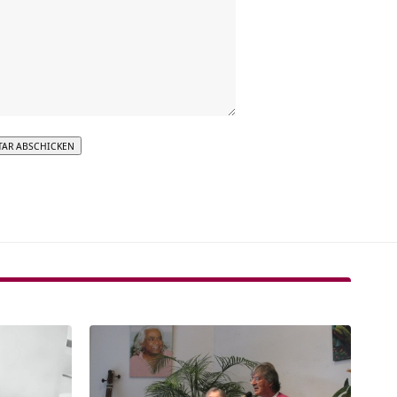
tive: