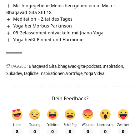
Mir hingegebene Menschen gehen ein in Mich –
Bhagavad Gita XIII 18
Meditation – Zitat des Tages
Yoga bei Morbus Parkinson
05 Gelassenheit entwickeln mit Jnana Yoga
Yoga heißt Einheit und Harmonie
TAGGED:
Bhagavad Gita
bhagavad-gita-podcast
Inspiration
Sukadev
Tägliche Inspirationen
Vorträge
Yoga Vidya
Dein Feedback?
Liebe
Traurig
Fröhlich
Schläfrig
Wütend
Überrascht
Zwinker
8
0
0
0
0
0
0