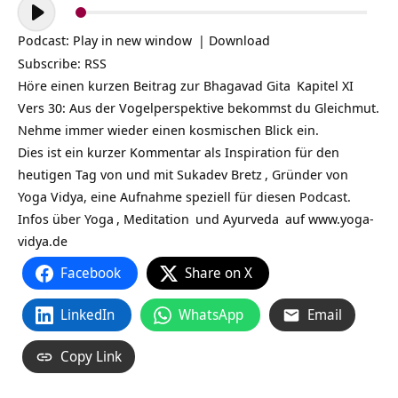
Audio-
Player
Podcast:
Play in new window
|
Download
Subscribe:
RSS
Höre einen kurzen Beitrag zur
Bhagavad Gita
Kapitel XI
Vers 30: Aus der Vogelperspektive bekommst du Gleichmut.
Nehme immer wieder einen kosmischen Blick ein.
Dies ist ein kurzer Kommentar als Inspiration für den
heutigen Tag von und mit
Sukadev Bretz
, Gründer von
Yoga Vidya, eine Aufnahme speziell für diesen Podcast.
Infos über
Yoga
,
Meditation
und
Ayurveda
auf
www.yoga-
vidya.de
Facebook
Share on X
LinkedIn
WhatsApp
Email
Copy Link