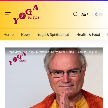
Aa
Größenänderun
Home
News
Yoga & Spiritualität
Health & Food
Yoga Vidya Blog - Yoga, Meditation und Ayurveda
>
Blog
>
Podcast
>
Tägl. Inspiration