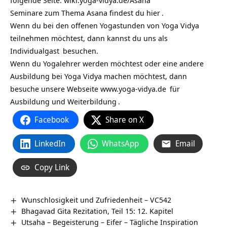
folgende Seite:
wiki.yoga-vidya.de/Asana
Seminare zum Thema Asana findest du
hier
.
Wenn du bei den offenen Yogastunden von Yoga Vidya
teilnehmen möchtest, dann kannst du uns als
Individualgast
besuchen.
Wenn du Yogalehrer werden möchtest oder eine andere
Ausbildung bei Yoga Vidya machen möchtest, dann
besuche unsere Webseite
www.yoga-vidya.de
für
Ausbildung und Weiterbildung
.
Facebook
Share on X
LinkedIn
WhatsApp
Email
Copy Link
Wunschlosigkeit und Zufriedenheit – VC542
Bhagavad Gita Rezitation, Teil 15: 12. Kapitel
Utsaha – Begeisterung – Eifer – Tägliche Inspiration