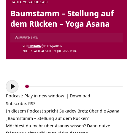
HATHA YOGA
PODCAST
Baumstamm – Stellung auf
dem Rücken – Yoga Asana
LESEZEIT: 1 MIN
VON
OMKARA
VOR 6 JAHREN
ZULETZT AKTUALISIERT: 9. JULI 2025 11:04
Audio-
Player
Podcast:
Play in new window
|
Download
Subscribe:
RSS
In diesem Podcast spricht Sukadev Bretz über die Asana
„Baumstamm – Stellung auf dem Rücken“.
Möchtest du mehr über Asanas wissen? Dann nutze