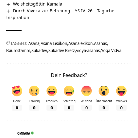
Weisheitsgöttin Kamala
Durch Viveka zur Befreiung – YS IV. 26 – Tägliche
Inspiration
TAGGED:
Asana
Asana Lexikon
Asanalexikon
Asanas
Baumstamm
Sukadev
Sukadev Bretz
vidya-asanas
Yoga Vidya
Dein Feedback?
Liebe
Traurig
Fröhlich
Schläfrig
Wütend
Überrascht
Zwinker
0
0
0
0
0
0
0
OMKARA