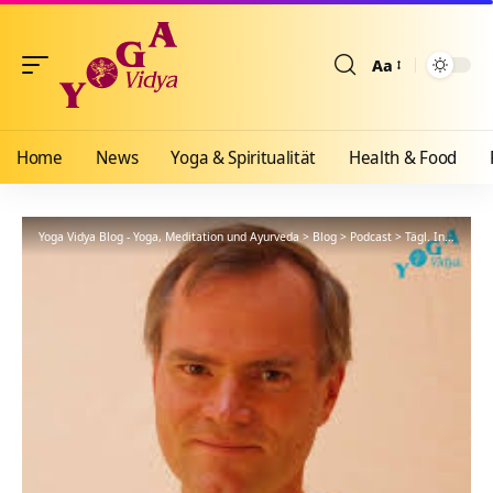
Aa
Größenänderun
Home
News
Yoga & Spiritualität
Health & Food
Yoga Vidya Blog - Yoga, Meditation und Ayurveda
>
Blog
>
Podcast
>
Tägl. Inspiration