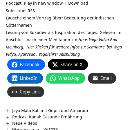
Podcast:
Play in new window
|
Download
Subscribe:
RSS
Lausche einem Vortrag über: Bedeutung der indischen
Götternamen
Lesung von
Sukadev
als Inspiration des Tages. Gelesen im
Anschluss nach einer
Meditation
im
Haus Yoga Vidya Bad
Meinberg.
Hier klicken für weitere Infos zu:
Seminare
bei
Yoga
Vidya,
Ayurveda
,
Yogalehrer Ausbildung
Facebook
Share on X
LinkedIn
WhatsApp
Email
Copy Link
Jaya Mata Kali mit Gopiji und Atmaram
Podcast Kanal: Gesunde Ernährung
Neue Videos
Warum vegan – YVS076