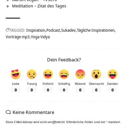
Meditation – Zitat des Tages
TAGGED:
Inspiration
Podcast
Sukadev
Tägliche Inspirationen
Vorträge mp3
Yoga Vidya
Dein Feedback?
Liebe
Traurig
Fröhlich
Schläfrig
Wütend
Überrascht
Zwinker
0
0
0
0
0
0
0
Keine Kommentare
Deine E-Mail-Adresse wird nicht veröffentlicht.
Erforderliche Felder sind mit
*
markiert.