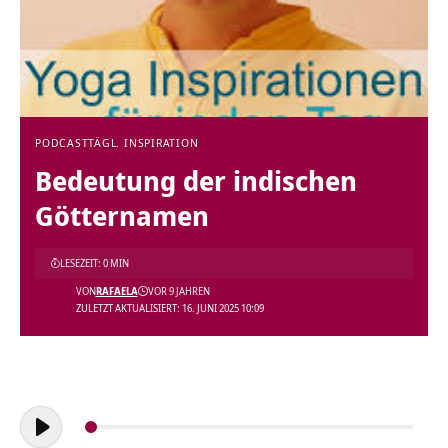
PODCAST
TÄGL. INSPIRATION
Bedeutung der indischen
Götternamen
LESEZEIT: 0 MIN
VON
RAFAELA
VOR 9 JAHREN
ZULETZT AKTUALISIERT: 16. JUNI 2025 10:09
Audio-
Player