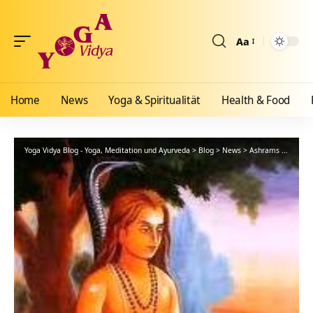
Aa
Größenänderun
Home
News
Yoga & Spiritualität
Health & Food
Yoga Vidya Blog - Yoga, Meditation und Ayurveda
>
Blog
>
News
>
Ashrams
>
Bad Me