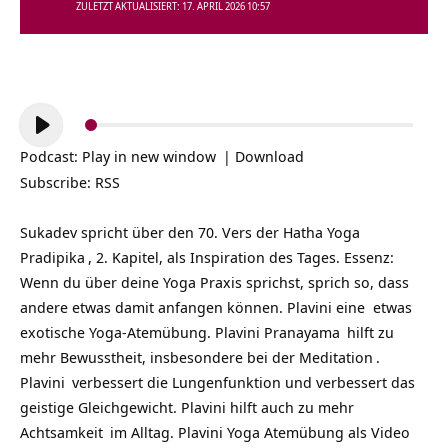
ZULETZT AKTUALISIERT: 17. APRIL 2026 10:57
Audio-
Player
Podcast:
Play in new window
|
Download
Subscribe:
RSS
Sukadev spricht über den 70. Vers der
Hatha Yoga
Pradipika
, 2. Kapitel, als Inspiration des Tages. Essenz:
Wenn du über deine Yoga Praxis sprichst, sprich so, dass
andere etwas damit anfangen können. Plavini eine etwas
exotische Yoga-Atemübung. Plavini
Pranayama
hilft zu
mehr Bewusstheit, insbesondere bei der
Meditation
.
Plavini
verbessert die Lungenfunktion und verbessert das
geistige Gleichgewicht. Plavini hilft auch zu mehr
Achtsamkeit
im Alltag.
Plavini Yoga Atemübung als Video