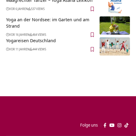
Waagrechter Tänzer – Yoga Asana Lexikon
VOR 6 JAHREN
537 VIEWS
Yoga an der Nordsee: im Garten und am
Strand
VOR 16 JAHREN
464 VIEWS
Yogareisen Deutschland
VOR 11 JAHREN
444 VIEWS
Folge uns