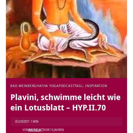
BAD MEINBERG
HATHA YOGA
PODCAST
TÄGL. INSPIRATION
Plavini, schwimme leicht wie
ein Lotusblatt – HYP.II.70
LESEZEIT: 1 MIN
VON
RAFAELA
VOR 13 JAHREN