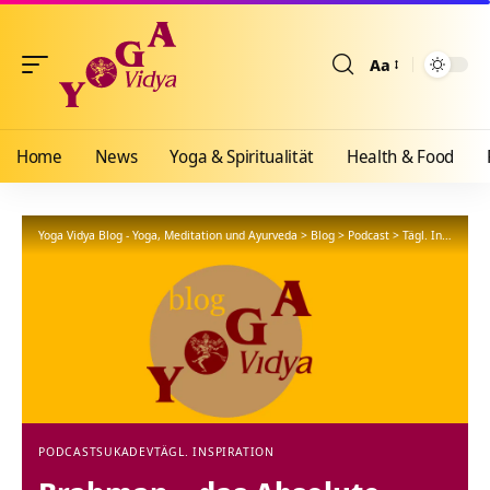
Aa
Größenänderun
Home
News
Yoga & Spiritualität
Health & Food
Yoga Vidya Blog - Yoga, Meditation und Ayurveda
>
Blog
>
Podcast
>
Tägl. Inspiration
PODCAST
SUKADEV
TÄGL. INSPIRATION