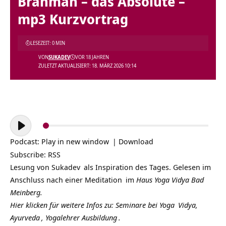
Brahman – das Absolute –
mp3 Kurzvortrag
LESEZEIT: 0 MIN
VON
SUKADEV
VOR 18 JAHREN
ZULETZT AKTUALISIERT: 18. MÄRZ 2026 10:14
Audio-
Player
Podcast:
Play in new window
|
Download
Subscribe:
RSS
Lesung von
Sukadev
als Inspiration des Tages. Gelesen im
Anschluss nach einer
Meditation
im
Haus Yoga Vidya Bad
Meinberg.
Hier klicken für weitere Infos zu: Seminare bei
Yoga
Vidya,
Ayurveda
,
Yogalehrer Ausbildung
.