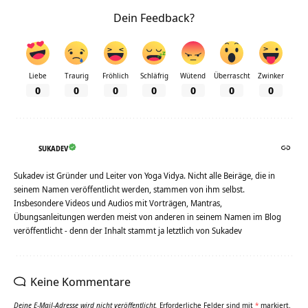
Dein Feedback?
Liebe
Traurig
Fröhlich
Schläfrig
Wütend
Überrascht
Zwinker
0
0
0
0
0
0
0
SUKADEV
Sukadev ist Gründer und Leiter von Yoga Vidya. Nicht alle Beiräge, die in
seinem Namen veröffentlicht werden, stammen von ihm selbst.
Insbesondere Videos und Audios mit Vorträgen, Mantras,
Übungsanleitungen werden meist von anderen in seinem Namen im Blog
veröffentlicht - denn der Inhalt stammt ja letztlich von Sukadev
Keine Kommentare
Deine E-Mail-Adresse wird nicht veröffentlicht.
Erforderliche Felder sind mit
*
markiert.