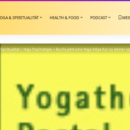
OGA & SPIRITUALITÄT
HEALTH & FOOD
PODCAST
MEI
Spiritualität
>
Yoga Psychologie
>
Buche jetzt eine Yoga Vidya Kur zu deiner s