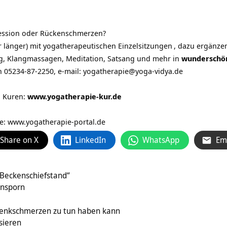
ession oder
Rückenschmerzen
?
r länger) mit yogatherapeutischen Einzelsitzungen
, dazu ergänz
g, Klangmassagen, Meditation, Satsang und mehr in
wunderschö
on 05234-87-2250, e-mail: yogatherapie@yoga-vidya.de
n Kuren:
www.yogatherapie-kur.de
ie:
www.yogatherapie-portal.de
Share on X
LinkedIn
WhatsApp
Em
Beckenschiefstand“
ensporn
lenkschmerzen zu tun haben kann
isieren