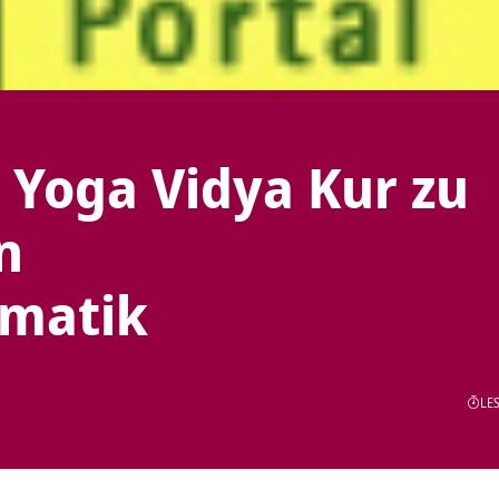
e Yoga Vidya Kur zu
n
ematik
LES