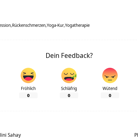
ession
Rückenschmerzen
Yoga-Kur
Yogatherapie
Dein Feedback?
Fröhlich
Schläfrig
Wütend
0
0
0
lini Sahay
P