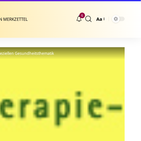
6
Aa
N MERKZETTEL
Größenänderung
peziellen Gesundheitsthematik