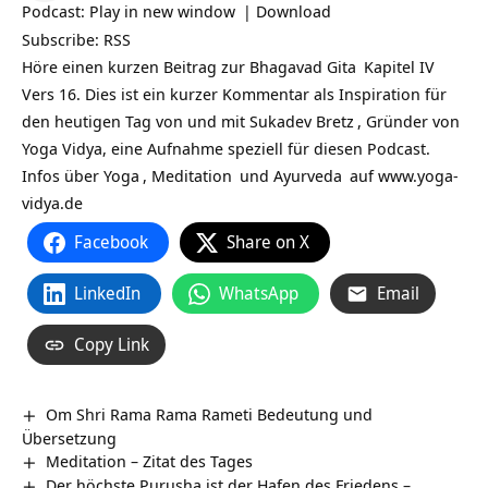
Podcast:
Play in new window
|
Download
Subscribe:
RSS
Höre einen kurzen Beitrag zur
Bhagavad Gita
Kapitel IV
Vers 16. Dies ist ein kurzer Kommentar als Inspiration für
den heutigen Tag von und mit
Sukadev Bretz
, Gründer von
Yoga Vidya, eine Aufnahme speziell für diesen Podcast.
Infos über
Yoga
,
Meditation
und
Ayurveda
auf
www.yoga-
vidya.de
Facebook
Share on X
LinkedIn
WhatsApp
Email
Copy Link
Om Shri Rama Rama Rameti Bedeutung und
Übersetzung
Meditation – Zitat des Tages
Der höchste Purusha ist der Hafen des Friedens –