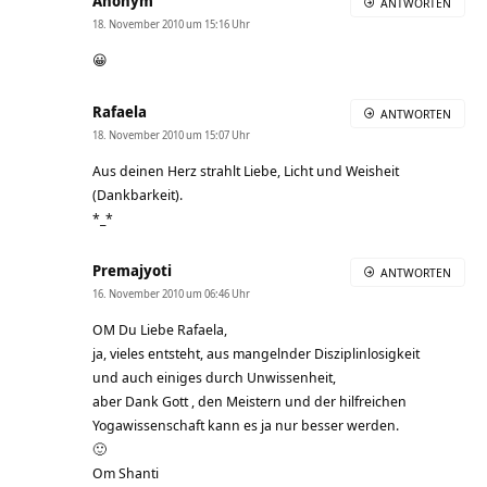
Anonym
ANTWORTEN
18. November 2010 um 15:16 Uhr
😀
Rafaela
ANTWORTEN
18. November 2010 um 15:07 Uhr
Aus deinen Herz strahlt Liebe, Licht und Weisheit
(Dankbarkeit).
*_*
Premajyoti
ANTWORTEN
16. November 2010 um 06:46 Uhr
OM Du Liebe Rafaela,
ja, vieles entsteht, aus mangelnder Disziplinlosigkeit
und auch einiges durch Unwissenheit,
aber Dank Gott , den Meistern und der hilfreichen
Yogawissenschaft kann es ja nur besser werden.
🙂
Om Shanti