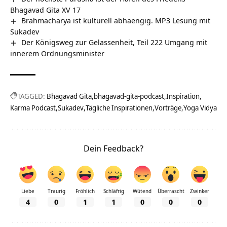
Bhagavad Gita XV 17
Brahmacharya ist kulturell abhaengig. MP3 Lesung mit
Sukadev
Der Königsweg zur Gelassenheit, Teil 222 Umgang mit
innerem Ordnungsminister
TAGGED:
Bhagavad Gita
bhagavad-gita-podcast
Inspiration
Karma Podcast
Sukadev
Tägliche Inspirationen
Vorträge
Yoga Vidya
Dein Feedback?
Liebe
Traurig
Fröhlich
Schläfrig
Wütend
Überrascht
Zwinker
4
0
1
1
0
0
0