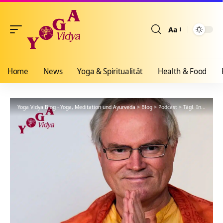
Aa
Größenänderun
Home
News
Yoga & Spiritualität
Health & Food
Yoga Vidya Blog - Yoga, Meditation und Ayurveda
>
Blog
>
Podcast
>
Tägl. Inspiration