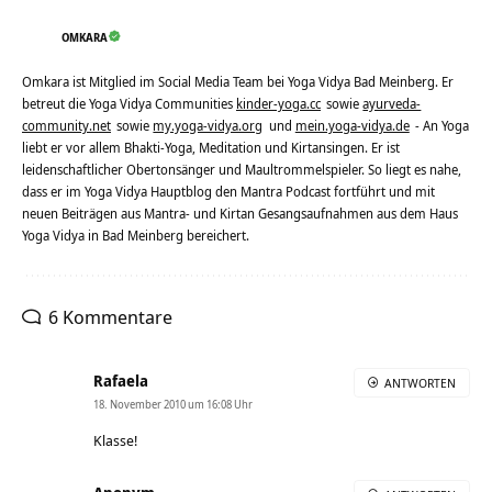
OMKARA
Omkara ist Mitglied im Social Media Team bei Yoga Vidya Bad Meinberg. Er
betreut die Yoga Vidya Communities
kinder-yoga.cc
sowie
ayurveda-
community.net
sowie
my.yoga-vidya.org
und
mein.yoga-vidya.de
- An Yoga
liebt er vor allem Bhakti-Yoga, Meditation und Kirtansingen. Er ist
leidenschaftlicher Obertonsänger und Maultrommelspieler. So liegt es nahe,
dass er im Yoga Vidya Hauptblog den Mantra Podcast fortführt und mit
neuen Beiträgen aus Mantra- und Kirtan Gesangsaufnahmen aus dem Haus
Yoga Vidya in Bad Meinberg bereichert.
6 Kommentare
Rafaela
ANTWORTEN
18. November 2010 um 16:08 Uhr
Klasse!