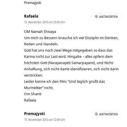
Premajyoti
Rafaela
ANTWORTEN
15. November 2010 um 23:45 Uhr
OM Namah Shivaya
Um mich zu Bessern brauche ich viel Disziplin im Denken,
Reden und Handeln.
Gott hat uns noch zwei Wege mitgegeben so dass das
Karma nicht zur Last wird. Hingabe – alles opfern dem
höchsten Gott (Narayanayeti Samarpayami), und Nicht-
Anhaftung, sich nicht damit identifizieren, sich nicht darin
verstricken.
Leider kenne ich den Film: “Und täglich grüßt das
Murmeltier” nicht.
Om Shanti
Rafaela
Premajyoti
ANTWORTEN
15. November 2010 um 12:04 Uhr