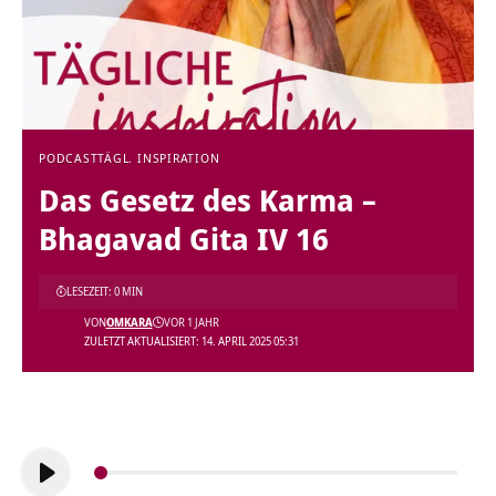
PODCAST
TÄGL. INSPIRATION
Das Gesetz des Karma –
Bhagavad Gita IV 16
LESEZEIT: 0 MIN
VON
OMKARA
VOR 1 JAHR
ZULETZT AKTUALISIERT: 14. APRIL 2025 05:31
Audio-
Player