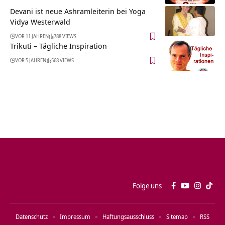
Devani ist neue Ashramleiterin bei Yoga
Vidya Westerwald
VOR 11 JAHREN
788 VIEWS
Trikuti – Tägliche Inspiration
VOR 5 JAHREN
568 VIEWS
Folge uns
Datenschutz
Impressum
Haftungsausschluss
Sitemap
RSS