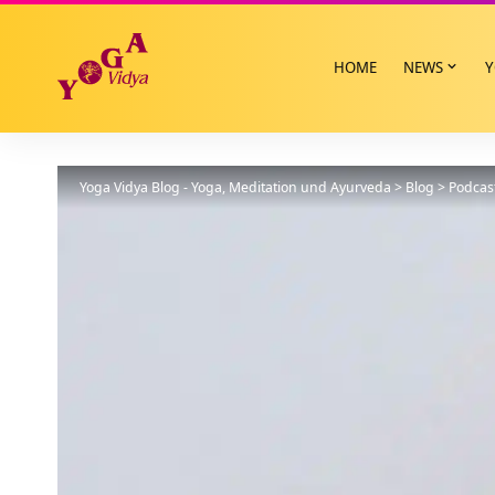
HOME
NEWS
Y
Yoga Vidya Blog - Yoga, Meditation und Ayurveda
>
Blog
>
Podcas