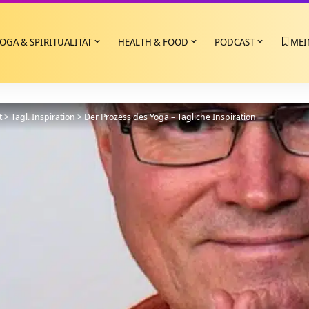
OGA & SPIRITUALITÄT
HEALTH & FOOD
PODCAST
MEI
t
>
Tägl. Inspiration
>
Der Prozess des Yoga – Tägliche Inspiration