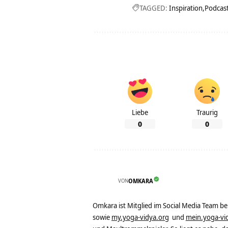
TAGGED:
Inspiration
Podcas
Liebe
Traurig
0
0
VON
OMKARA
Omkara ist Mitglied im Social Media Team b
sowie
my.yoga-vidya.org
und
mein.yoga-vi