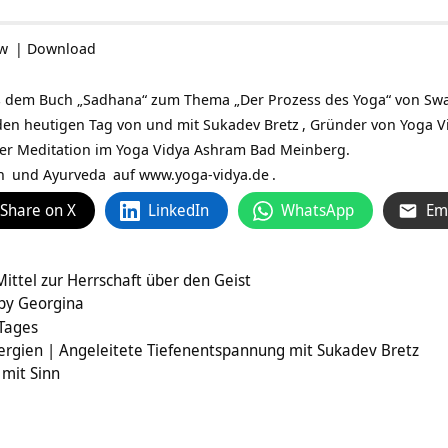
ow
|
Download
 dem Buch „Sadhana“ zum Thema „Der Prozess des Yoga“ von Swami
r den heutigen Tag von und mit
Sukadev Bretz
, Gründer von Yoga 
ner Meditation im Yoga Vidya Ashram Bad Meinberg.
n
und
Ayurveda
auf
www.yoga-vidya.de
.
Share on X
LinkedIn
WhatsApp
Em
Mittel zur Herrschaft über den Geist
by Georgina
 Tages
ergien | Angeleitete Tiefenentspannung mit Sukadev Bretz
 mit Sinn