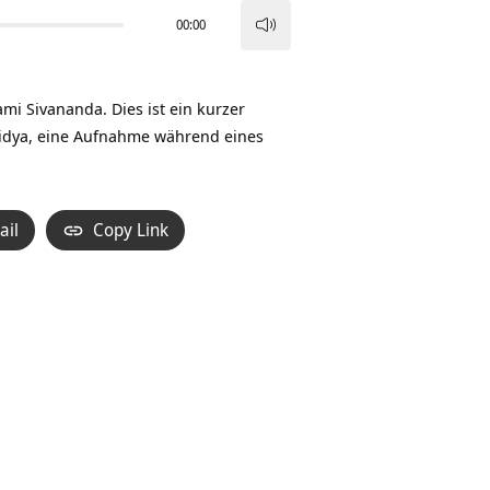
00:00
Pfeiltasten
Hoch/Runter
benutzen,
 Sivananda. Dies ist ein kurzer
um
Vidya, eine Aufnahme während eines
die
Lautstärke
zu
ail
Copy Link
regeln.