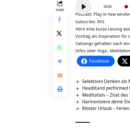
Audio-
00:00
Player
SHARE
Podcast:
Play in new wind
Subscribe:
RSS
Höre eine kurze Lesung aus
Vortrag als Inspiration fü
Satsangs gehalten nach ei
Infos über
Yoga
,
Meditatio
Facebook
Selektives Denken als 
Headstand performed 
Meditation – Zitat des
Harmonisiere deine En
Kloster Urlaub – Ferien