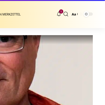
5
Aa
N MERKZETTEL
Größenänderung