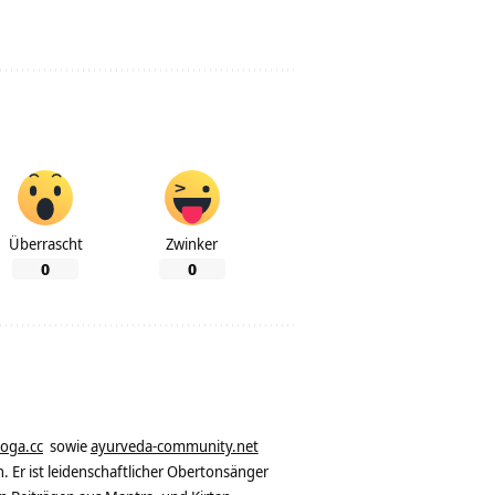
Überrascht
Zwinker
0
0
yoga.cc
sowie
ayurveda-community.net
. Er ist leidenschaftlicher Obertonsänger