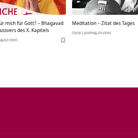
ür mich für Gott? – Bhagavad
Meditation – Zitat des Tages
ussvers des X. Kapitels
VOR 2 JAHREN
374 VIEWS
N
563 VIEWS