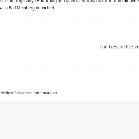
dass er im Yoga Vidya Hauptblog den Mantra Podcast fortführt und mit neue
 in Bad Meinberg bereichert.
Die Geschichte 
rderliche Felder sind mit
*
markiert.