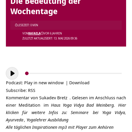
Die Bedeutung der
Wochentage
LESEZEIT: 0 MIN
VON
RAFAELA
VOR 6 JAHREN
ZULETZT AKTUALISIERT: 13. MAI 2026 09:36
Audio-
Player
Podcast:
Play in new window
|
Download
Subscribe:
RSS
Kommentar von
Sukadev Bretz
. Gelesen im Anschluss nach
einer
Meditation
im
Haus Yoga Vidya Bad Meinberg.
Hier
klicken für weitere Infos zu:
Seminare
bei Yoga Vidya,
Ayurveda
,
Yogalehrer Ausbildung
Alle täglichen Inspirationen mp3 mit Player zum Anhören