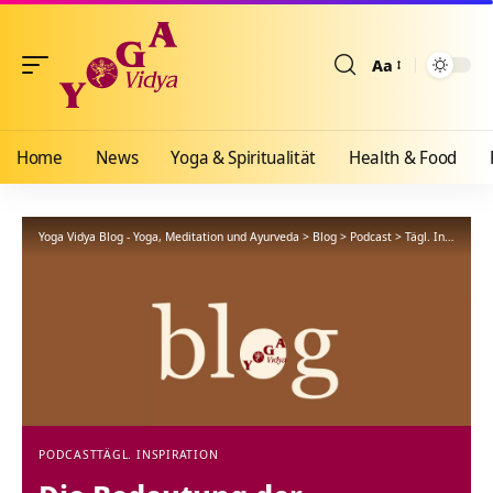
Aa
Größenänderun
Home
News
Yoga & Spiritualität
Health & Food
Yoga Vidya Blog - Yoga, Meditation und Ayurveda
>
Blog
>
Podcast
>
Tägl. Inspiration
PODCAST
TÄGL. INSPIRATION