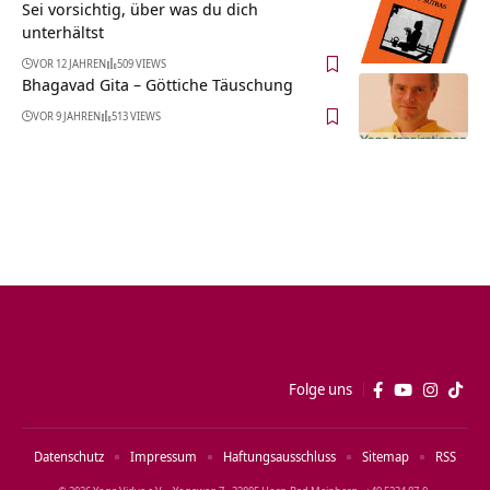
Sei vorsichtig, über was du dich
unterhältst
VOR 12 JAHREN
509 VIEWS
Bhagavad Gita – Göttiche Täuschung
VOR 9 JAHREN
513 VIEWS
Folge uns
Datenschutz
Impressum
Haftungsausschluss
Sitemap
RSS