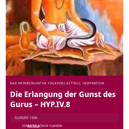
BAD MEINBERG
HATHA YOGA
PODCAST
TÄGL. INSPIRATION
Die Erlangung der Gunst des
Gurus – HYP.IV.8
LESEZEIT: 1 MIN
VON
RAFAELA
VOR 13 JAHREN