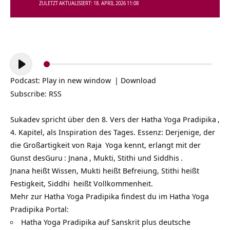
ZULETZT AKTUALISIERT: 18. APRIL 2026 11:08
Audio-
Player
Podcast:
Play in new window
|
Download
Subscribe:
RSS
Sukadev spricht über den 8. Vers der
Hatha Yoga Pradipika
,
4. Kapitel, als Inspiration des Tages. Essenz: Derjenige, der
die Großartigkeit von
Raja
Yoga kennt, erlangt mit der
Gunst des
Guru
:
Jnana
, Mukti, Stithi und
Siddhis
.
Jnana heißt Wissen, Mukti heißt Befreiung, Stithi heißt
Festigkeit,
Siddhi
heißt Vollkommenheit.
Mehr zur Hatha Yoga Pradipika findest du im Hatha Yoga
Pradipika Portal:
Hatha Yoga Pradipika auf Sanskrit plus deutsche