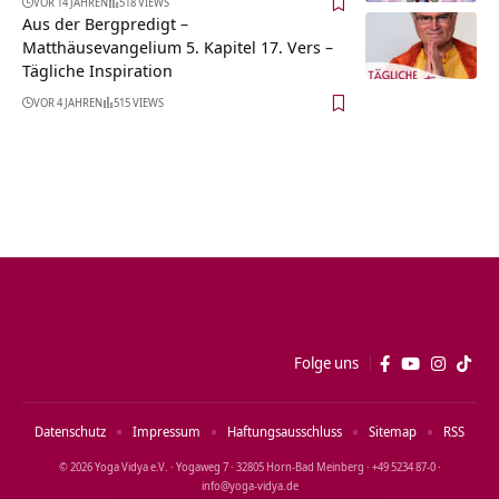
VOR 14 JAHREN
518 VIEWS
Aus der Bergpredigt –
Matthäusevangelium 5. Kapitel 17. Vers –
Tägliche Inspiration
VOR 4 JAHREN
515 VIEWS
Folge uns
Datenschutz
Impressum
Haftungsausschluss
Sitemap
RSS
© 2026 Yoga Vidya e.V. · Yogaweg 7 · 32805 Horn‑Bad Meinberg · +49 5234 87‑0 ·
info@yoga‑vidya.de