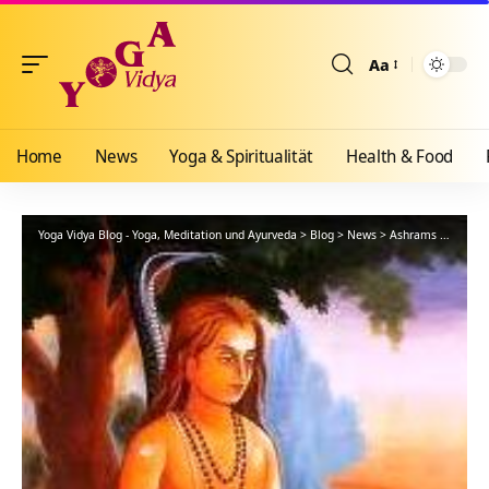
Aa
Größenänderun
Home
News
Yoga & Spiritualität
Health & Food
Yoga Vidya Blog - Yoga, Meditation und Ayurveda
>
Blog
>
News
>
Ashrams
>
Bad Me