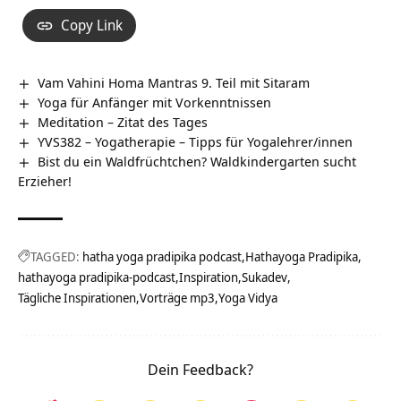
Copy Link
Vam Vahini Homa Mantras 9. Teil mit Sitaram
Yoga für Anfänger mit Vorkenntnissen
Meditation – Zitat des Tages
YVS382 – Yogatherapie – Tipps für Yogalehrer/innen
Bist du ein Waldfrüchtchen? Waldkindergarten sucht
Erzieher!
TAGGED:
hatha yoga pradipika podcast
Hathayoga Pradipika
hathayoga pradipika-podcast
Inspiration
Sukadev
Tägliche Inspirationen
Vorträge mp3
Yoga Vidya
Dein Feedback?