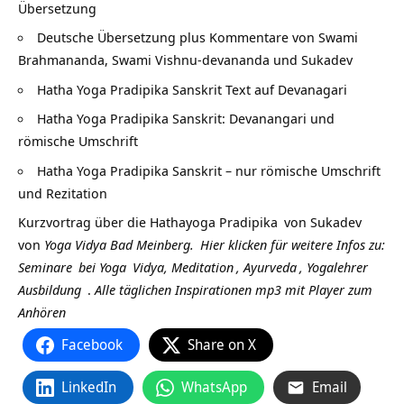
Übersetzung
Deutsche Übersetzung plus Kommentare von Swami
Brahmananda, Swami Vishnu-devananda und Sukadev
Hatha Yoga Pradipika Sanskrit Text auf Devanagari
Hatha Yoga Pradipika Sanskrit: Devanangari und
römische Umschrift
Hatha Yoga Pradipika Sanskrit – nur römische Umschrift
und Rezitation
Kurzvortrag über die
Hathayoga Pradipika
von
Sukadev
von
Yoga Vidya Bad Meinberg.
Hier klicken für weitere Infos zu:
Seminare
bei
Yoga
Vidya,
Meditation
,
Ayurveda
,
Yogalehrer
Ausbildung
.
Alle täglichen Inspirationen mp3 mit Player zum
Anhören
Facebook
Share on X
LinkedIn
WhatsApp
Email