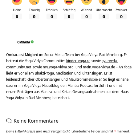
Liebe
Traurig
Fröhlich
Schläfrig
Wütend
Überrascht
Zwinker
0
0
0
0
0
0
0
OMKARA
Omkara ist Mitglied im Social Media Team bei Yoga Vidya Bad Meinberg. Er
betreut die Yoga Vidya Communities
kinder-yoga.cc
sowie
ayurveda-
community.net
sowie
my.yoga-vidya.org
und
mein.yoga-vidya.de
- An Yoga
liebt er vor allem Bhakti-Yoga, Meditation und Kirtansingen. Er ist
leidenschaftlicher Obertonsänger und Maultrommelspieler. So liegt es nahe,
dass er im Yoga Vidya Hauptblog den Mantra Podcast fortführt und mit
neuen Beiträgen aus Mantra- und Kirtan Gesangsaufnahmen aus dem Haus
Yoga Vidya in Bad Meinberg bereichert.
Keine Kommentare
Deine E-Mail-Adresse wird nicht veröffentlicht.
Erforderliche Felder sind mit
*
markiert.