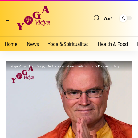
Aa
Größenänderun
Home
News
Yoga & Spiritualität
Health & Food
Yoga Vidya Blog - Yoga, Meditation und Ayurveda
>
Blog
>
Podcast
>
Tägl. Inspiration