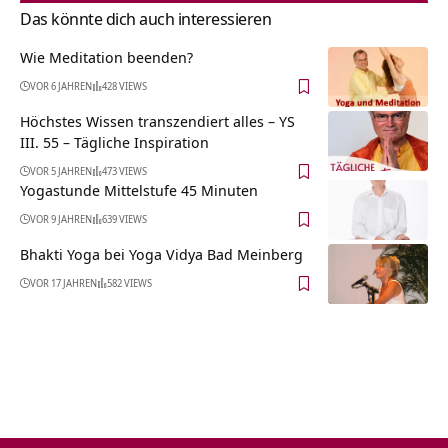
Das könnte dich auch interessieren
Wie Meditation beenden?
VOR 6 JAHREN
428 VIEWS
Höchstes Wissen transzendiert alles – YS
III. 55 – Tägliche Inspiration
VOR 5 JAHREN
473 VIEWS
Yogastunde Mittelstufe 45 Minuten
VOR 9 JAHREN
639 VIEWS
Bhakti Yoga bei Yoga Vidya Bad Meinberg
VOR 17 JAHREN
582 VIEWS