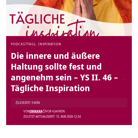
PODCAST
TÄGL. INSPIRATION
Die innere und äußere
Haltung sollte fest und
angenehm sein – YS II. 46 –
Tägliche Inspiration
LESEZEIT: 0 MIN
VON
OMKARA
VOR 4 JAHREN
ZULETZT AKTUALISIERT: 15. MAI 2026 12:24