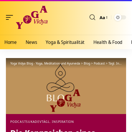
Aa
Größenänderun
Home
News
Yoga & Spiritualität
Health & Food
Yoga Vidya Blog - Yoga, Meditation und Ayurveda
>
Blog
>
Podcast
>
Tägl. Inspiration
PODCAST
SUKADEV
TÄGL. INSPIRATION