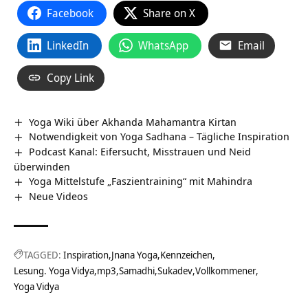
Facebook
Share on X
LinkedIn
WhatsApp
Email
Copy Link
Yoga Wiki über Akhanda Mahamantra Kirtan
Notwendigkeit von Yoga Sadhana – Tägliche Inspiration
Podcast Kanal: Eifersucht, Misstrauen und Neid
überwinden
Yoga Mittelstufe „Faszientraining“ mit Mahindra
Neue Videos
TAGGED:
Inspiration
Jnana Yoga
Kennzeichen
Lesung. Yoga Vidya
mp3
Samadhi
Sukadev
Vollkommener
Yoga Vidya