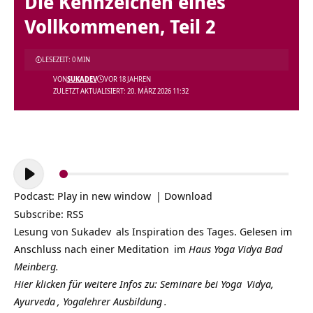
Die Kennzeichen eines
Vollkommenen, Teil 2
LESEZEIT: 0 MIN
VON
SUKADEV
VOR 18 JAHREN
ZULETZT AKTUALISIERT: 20. MÄRZ 2026 11:32
Audio-
Player
Podcast:
Play in new window
|
Download
Subscribe:
RSS
Lesung von
Sukadev
als Inspiration des Tages. Gelesen im
Anschluss nach einer
Meditation
im
Haus Yoga Vidya Bad
Meinberg.
Hier klicken für weitere Infos zu: Seminare bei
Yoga
Vidya,
Ayurveda
,
Yogalehrer Ausbildung
.