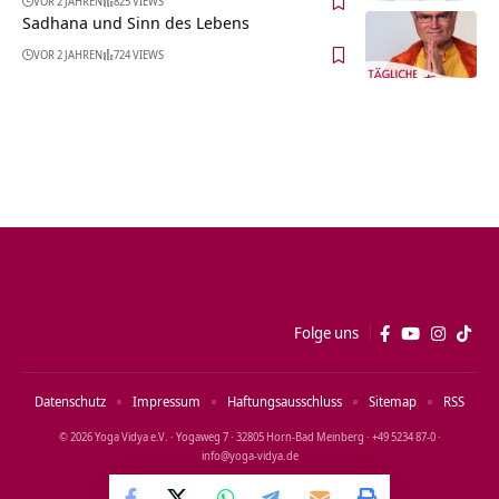
VOR 2 JAHREN
825 VIEWS
Sadhana und Sinn des Lebens
VOR 2 JAHREN
724 VIEWS
Folge uns
Datenschutz
Impressum
Haftungsausschluss
Sitemap
RSS
© 2026 Yoga Vidya e.V. · Yogaweg 7 · 32805 Horn‑Bad Meinberg · +49 5234 87‑0 ·
info@yoga‑vidya.de