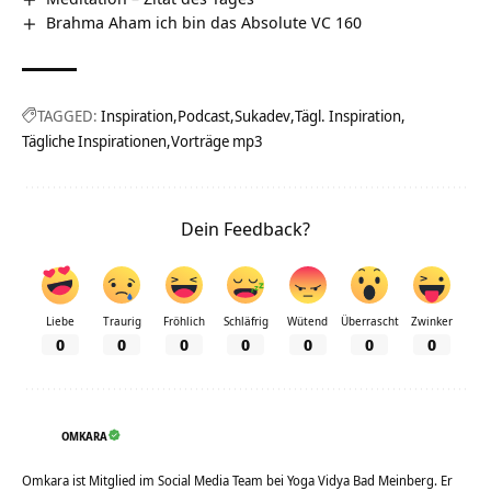
Brahma Aham ich bin das Absolute VC 160
TAGGED:
Inspiration
Podcast
Sukadev
Tägl. Inspiration
Tägliche Inspirationen
Vorträge mp3
Dein Feedback?
Liebe
Traurig
Fröhlich
Schläfrig
Wütend
Überrascht
Zwinker
0
0
0
0
0
0
0
OMKARA
Omkara ist Mitglied im Social Media Team bei Yoga Vidya Bad Meinberg. Er