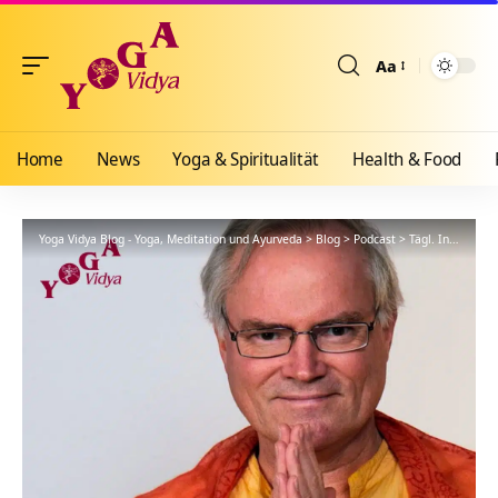
Aa
Größenänderun
Home
News
Yoga & Spiritualität
Health & Food
Yoga Vidya Blog - Yoga, Meditation und Ayurveda
>
Blog
>
Podcast
>
Tägl. Inspiration