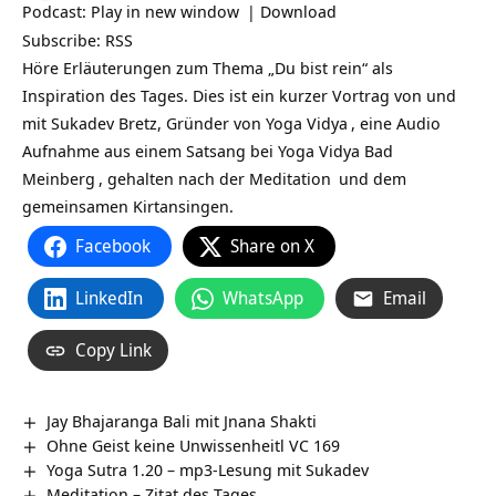
Podcast:
Play in new window
|
Download
Subscribe:
RSS
Höre Erläuterungen zum Thema „Du bist rein“ als
Inspiration des Tages. Dies ist ein kurzer Vortrag von und
mit Sukadev Bretz, Gründer von
Yoga Vidya
, eine Audio
Aufnahme aus einem Satsang bei
Yoga Vidya Bad
Meinberg
, gehalten nach der
Meditation
und dem
gemeinsamen Kirtansingen.
Facebook
Share on X
LinkedIn
WhatsApp
Email
Copy Link
Jay Bhajaranga Bali mit Jnana Shakti
Ohne Geist keine Unwissenheitl VC 169
Yoga Sutra 1.20 – mp3-Lesung mit Sukadev
Meditation – Zitat des Tages