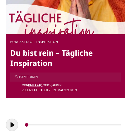
PODCAST
TÄGL. INSPIRATION
Du bist rein – Tägliche
Inspiration
LESEZEIT: 0 MIN
VON
OMKARA
VOR 5 JAHREN
ZULETZT AKTUALISIERT: 21. MAI 2021 08:09
Audio-
Player