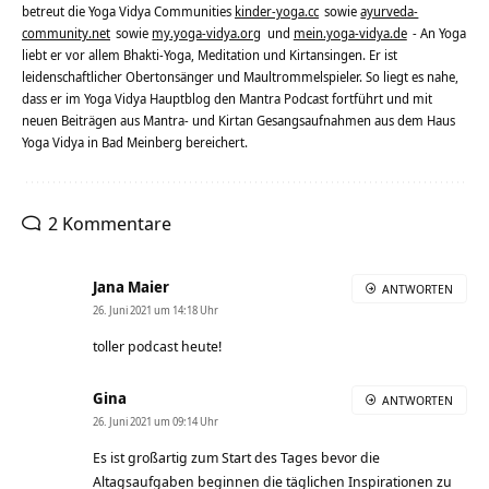
betreut die Yoga Vidya Communities
kinder-yoga.cc
sowie
ayurveda-
community.net
sowie
my.yoga-vidya.org
und
mein.yoga-vidya.de
- An Yoga
liebt er vor allem Bhakti-Yoga, Meditation und Kirtansingen. Er ist
leidenschaftlicher Obertonsänger und Maultrommelspieler. So liegt es nahe,
dass er im Yoga Vidya Hauptblog den Mantra Podcast fortführt und mit
neuen Beiträgen aus Mantra- und Kirtan Gesangsaufnahmen aus dem Haus
Yoga Vidya in Bad Meinberg bereichert.
2 Kommentare
Jana Maier
ANTWORTEN
26. Juni 2021 um 14:18 Uhr
toller podcast heute!
Gina
ANTWORTEN
26. Juni 2021 um 09:14 Uhr
Es ist großartig zum Start des Tages bevor die
Altagsaufgaben beginnen die täglichen Inspirationen zu