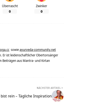
Überrascht
Zwinker
0
0
yoga.cc
sowie
ayurveda-community.net
. Er ist leidenschaftlicher Obertonsänger
n Beiträgen aus Mantra- und Kirtan
NÄCHSTER ARTIKEL
bist rein – Tägliche Inspiration