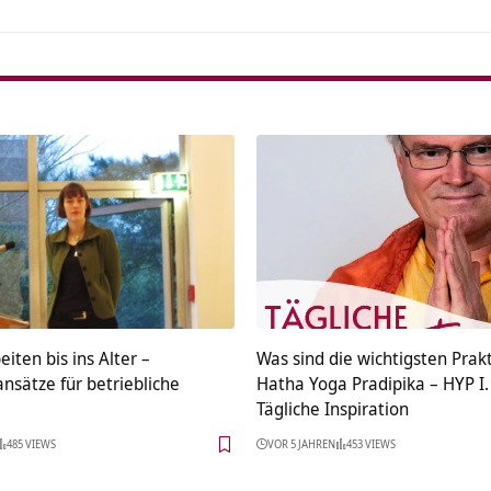
iten bis ins Alter –
Was sind die wichtigsten Prakt
nsätze für betriebliche
Hatha Yoga Pradipika – HYP I.
Tägliche Inspiration
485 VIEWS
VOR 5 JAHREN
453 VIEWS