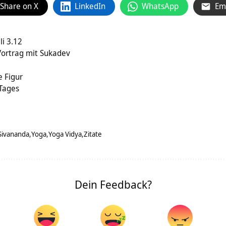
Share on X
LinkedIn
WhatsApp
Em
li 3.12
Vortrag mit Sukadev
e Figur
 Tages
Sivananda
Yoga
Yoga Vidya
Zitate
Dein Feedback?