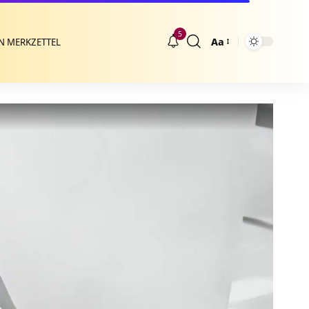
5
Aa
N MERKZETTEL
Größenänderung