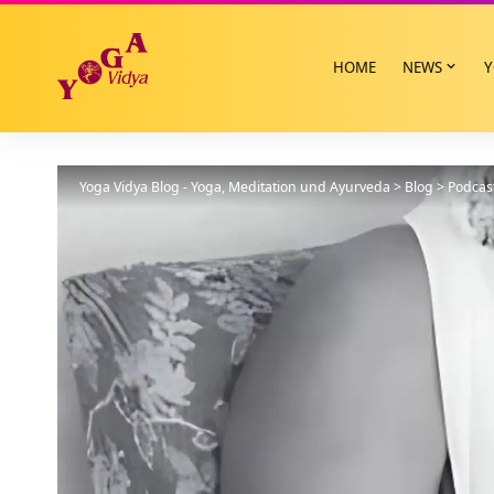
HOME
NEWS
Y
Yoga Vidya Blog - Yoga, Meditation und Ayurveda
>
Blog
>
Podcas