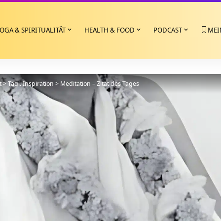
OGA & SPIRITUALITÄT
HEALTH & FOOD
PODCAST
MEI
t
>
Tägl. Inspiration
>
Meditation – Zitat des Tages