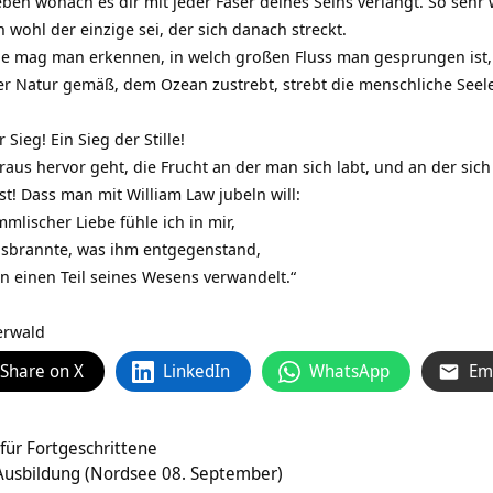
ben wonach es dir mit jeder Faser deines Seins verlangt. So sehr
 wohl der einzige sei, der sich danach streckt.
ile mag man erkennen, in welch großen Fluss man gesprungen ist
iner Natur gemäß, dem Ozean zustrebt, strebt die menschliche See
 Sieg! Ein Sieg der Stille!
raus hervor geht, die Frucht an der man sich labt, und an der sich
st! Dass man mit William Law jubeln will:
mlischer Liebe fühle ich in mir,
ausbrannte, was ihm entgegenstand,
n einen Teil seines Wesens verwandelt.“
erwald
Share on X
LinkedIn
WhatsApp
Em
für Fortgeschrittene
-Ausbildung (Nordsee 08. September)