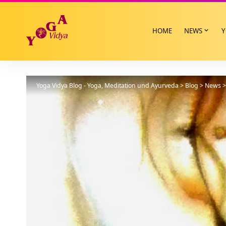
HOME
NEWS
Y
Yoga Vidya Blog - Yoga, Meditation und Ayurveda
>
Blog
>
News