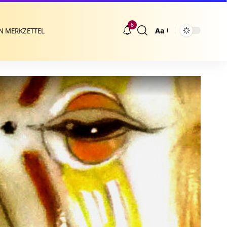
6
Aa
N MERKZETTEL
Größenänderung