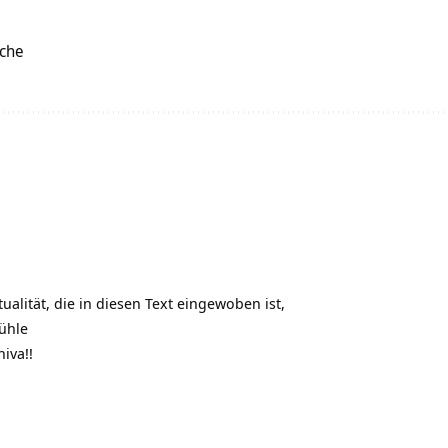
uche
tualität, die in diesen Text eingewoben ist,
ühle
iva!!