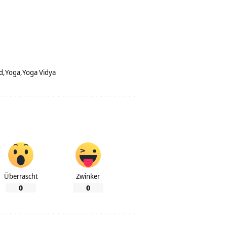
d
Yoga
Yoga Vidya
Überrascht
Zwinker
0
0