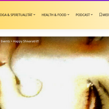
OGA & SPIRITUALITÄT
HEALTH & FOOD
PODCAST
MEI
>
Events
>
Happy Shivaratri!!!