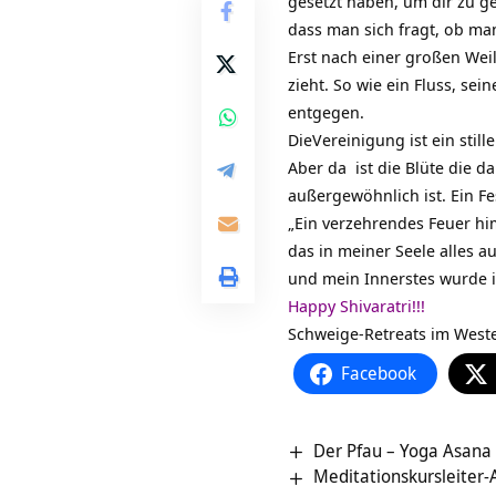
gesetzt haben, um dir zu ge
dass man sich fragt, ob man
Erst nach einer großen We
zieht. So wie ein Fluss, se
entgegen.
DieVereinigung ist ein stiller
Aber da ist die Blüte die da
außergewöhnlich ist. Ein Fe
„Ein verzehrendes Feuer him
das in meiner Seele alles 
und mein Innerstes wurde i
Happy Shivaratri!!!
Schweige-Retreats im West
Facebook
Der Pfau – Yoga Asana 
Meditationskursleiter