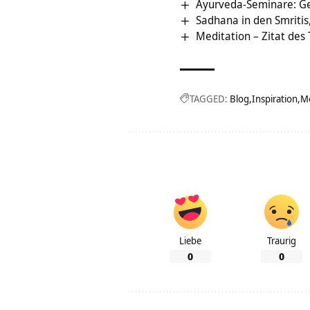
Ayurveda-Seminare: G
Sadhana in den Smritis
Meditation – Zitat des
TAGGED:
Blog
Inspiration
Me
Liebe
Traurig
0
0