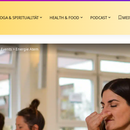
OGA & SPIRITUALITÄT
HEALTH & FOOD
PODCAST
MEI
>
Events
>
Energie Atem