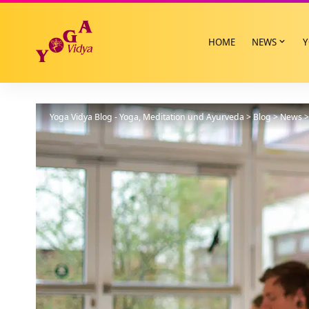
HOME
NEWS
Y
Yoga Vidya Blog - Yoga, Meditation und Ayurveda
>
Blog
>
News