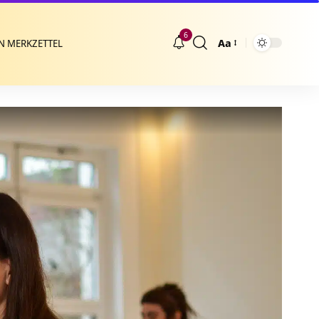
6
Aa
N MERKZETTEL
Größenänderung