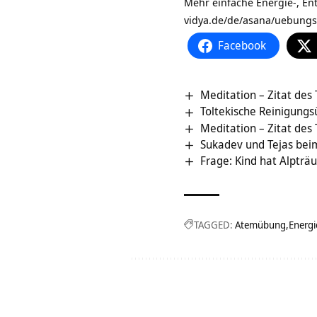
Mehr einfache Energie-, E
vidya.de/de/asana/uebungs
Facebook
Meditation – Zitat des
Toltekische Reinigungs
Meditation – Zitat des
Sukadev und Tejas bei
Frage: Kind hat Alptr
TAGGED:
Atemübung
Energi