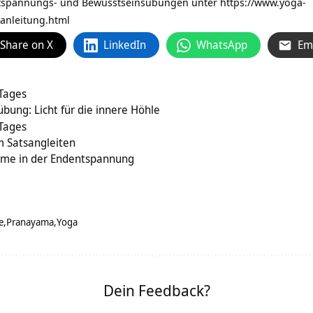
ntspannungs- und Bewusstseinsübungen unter
https://www.yoga-
anleitung.html
Share on X
LinkedIn
WhatsApp
Em
 Tages
übung: Licht für die innere Höhle
 Tages
m Satsangleiten
äume in der Endentspannung
e
Pranayama
Yoga
Dein Feedback?