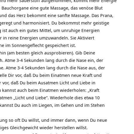
wird mehr Sauerstoff aufgenommen, kommt mehr Energie
Bauchorgane eine gute Massage, das venöse Blut
nd das Herz bekommt eine sanfte Massage. Das Prana,
ngeregt und harmonisiert. Du bekommst mehr geistige
 ist auch ein gutes Mittel, um unruhige Energien
 in reine Energien umzuwandeln. Sie Aktiviert
e im Sonnengeflecht gespeichert ist.
hin (am besten gleich ausprobieren). Gib Deine
. Atme 3-4 Sekunden lang durch die Nase ein, der
e. Atme 3-4 Sekunden lang durch die Nase aus, der
elle Dir vor, daß Du beim Einatmen neue Kraft und
ir vor, daß Du beim Ausatmen Licht und Liebe in
Du kannst auch beim Einatmen wiederholen: „Kraft
tmen „Licht und Liebe“. Wiederhole dies etwa 10
kannst Du auch im Liegen, im Gehen und im Stehen
ung so oft Du willst, und immer dann, wenn Du neue
iges Gleichgewicht wieder herstellen willst.