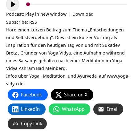
Audio-
Player
Podcast:
Play in new window
|
Download
Subscribe:
RSS
Höre einen kurzen Beitrag zum Thema „Entscheidungen
und Selbstvergebung“. Dies ist ein kurzer Vortrag als
Inspiration für den heutigen Tag von und mit
Sukadev
Bretz
, Gründer von Yoga Vidya, eine Aufnahme während
eines Satsangs gehalten nach einer Meditation im Yoga
Vidya Ashram Bad Meinberg.
Infos über
Yoga
,
Meditation
und
Ayurveda
auf
www.yoga-
vidya.de
.
Facebook
Share on X
LinkedIn
WhatsApp
Email
Copy Link