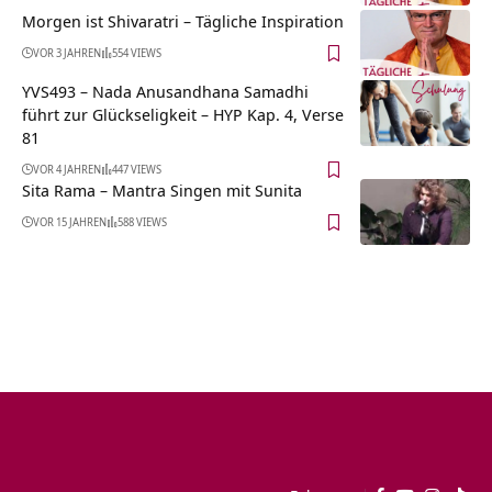
Morgen ist Shivaratri – Tägliche Inspiration
VOR 3 JAHREN
554 VIEWS
YVS493 – Nada Anusandhana Samadhi
führt zur Glückseligkeit – HYP Kap. 4, Verse
81
VOR 4 JAHREN
447 VIEWS
Sita Rama – Mantra Singen mit Sunita
VOR 15 JAHREN
588 VIEWS