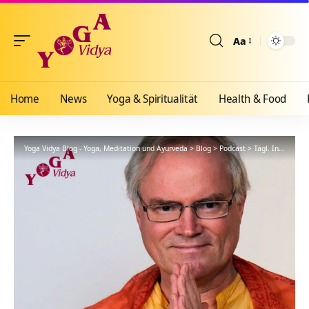
Aa
Größenänderun
Home
News
Yoga & Spiritualität
Health & Food
Yoga Vidya Blog - Yoga, Meditation und Ayurveda
>
Blog
>
Podcast
>
Tägl. Inspiration