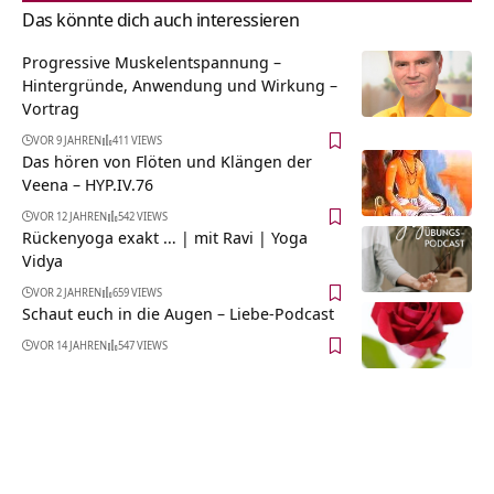
Das könnte dich auch interessieren
Progressive Muskelentspannung –
Hintergründe, Anwendung und Wirkung –
Vortrag
VOR 9 JAHREN
411 VIEWS
Das hören von Flöten und Klängen der
Veena – HYP.IV.76
VOR 12 JAHREN
542 VIEWS
Rückenyoga exakt … | mit Ravi | Yoga
Vidya
VOR 2 JAHREN
659 VIEWS
Schaut euch in die Augen – Liebe-Podcast
VOR 14 JAHREN
547 VIEWS