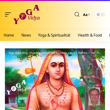
Aa
Größenänderun
Home
News
Yoga & Spiritualität
Health & Food
Yoga Vidya Blog - Yoga, Meditation und Ayurveda
>
Blog
>
Podcast
>
Tägl. Inspiration