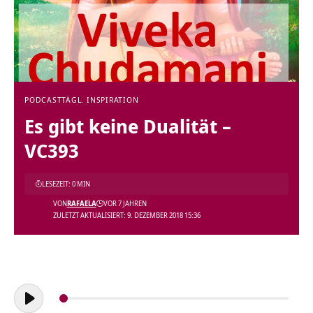
PODCAST
TÄGL. INSPIRATION
Es gibt keine Dualität –
VC393
LESEZEIT: 0 MIN
VON
RAFAELA
VOR 7 JAHREN
ZULETZT AKTUALISIERT: 9. DEZEMBER 2018 15:36
Audio-
Player