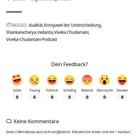
TAGGED:
dualität
Kronjuwel der Unterscheidung
Shankaracharya
Vedanta
Viveka Chudamani
Viveka-Chudamani-Podcast
Dein Feedback?
Liebe
Traurig
Fröhlich
Schläfrig
Wütend
Überrascht
Zwinker
0
0
0
0
0
0
0
Keine Kommentare
Deine E-Mail-Adresse wird nicht veröffentlicht.
Erforderliche Felder sind mit
*
markiert.