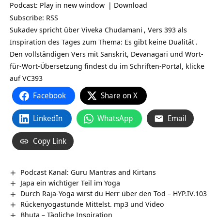
Podcast:
Play in new window
|
Download
Subscribe:
RSS
Sukadev spricht über
Viveka Chudamani
, Vers 393 als
Inspiration des Tages zum Thema: Es gibt keine
Dualität
.
Den vollständigen Vers mit Sanskrit, Devanagari und Wort-
für-Wort-Übersetzung findest du im Schriften-Portal, klicke
auf
VC393
Facebook
Share on X
LinkedIn
WhatsApp
Email
Copy Link
Podcast Kanal: Guru Mantras and Kirtans
Japa ein wichtiger Teil im Yoga
Durch Raja-Yoga wirst du Herr über den Tod – HYP.IV.103
Rückenyogastunde Mittelst. mp3 und Video
Bhuta – Tägliche Inspiration