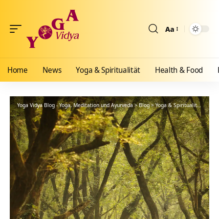
Aa
Größenänderun
Home
News
Yoga & Spiritualität
Health & Food
Yoga Vidya Blog - Yoga, Meditation und Ayurveda
>
Blog
>
Yoga & Spiritualität
>
Sch