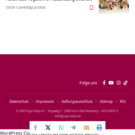
VOR 11 JAHREN
526 VIEWS
Folge uns
Datenschutz
Impressum
Haftungsausschluss
Sitemap
RSS
© 2026 Yoga Vidya e.V. · Yogaweg 7 · 32805 Horn‑Bad Meinberg · +49 5234 87‑0 ·
info@yoga‑vidya.de
WordPress Cookie Notice by Real Cookie Banner