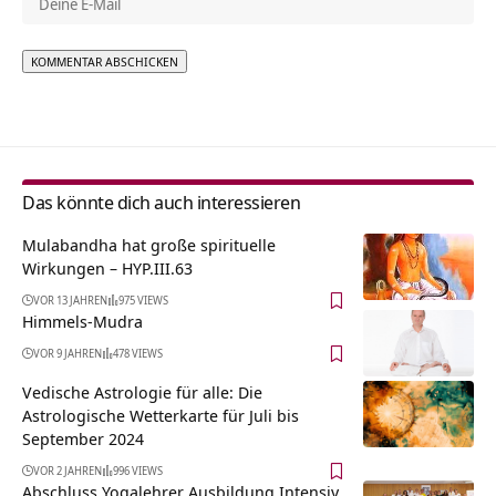
Alternative:
Das könnte dich auch interessieren
Mulabandha hat große spirituelle
Wirkungen – HYP.III.63
VOR 13 JAHREN
975 VIEWS
Himmels-Mudra
VOR 9 JAHREN
478 VIEWS
Vedische Astrologie für alle: Die
Astrologische Wetterkarte für Juli bis
September 2024
VOR 2 JAHREN
996 VIEWS
Abschluss Yogalehrer Ausbildung Intensiv