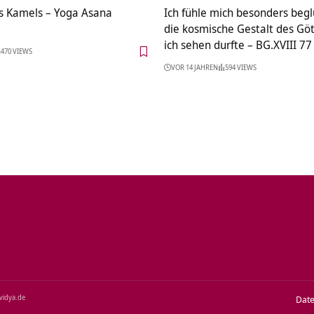
s Kamels – Yoga Asana
Ich fühle mich besonders begl
die kosmische Gestalt des Göt
ich sehen durfte – BG.XVIII 77
470 VIEWS
VOR 14 JAHREN
594 VIEWS
‑vidya.de
Dat