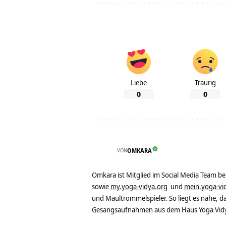
Liebe
Traurig
0
0
VON
OMKARA
Omkara ist Mitglied im Social Media Team b
sowie
my.yoga-vidya.org
und
mein.yoga-vi
und Maultrommelspieler. So liegt es nahe, 
Gesangsaufnahmen aus dem Haus Yoga Vidya