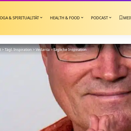
OGA & SPIRITUALITÄT
HEALTH & FOOD
PODCAST
MEI
t
>
Tägl. Inspiration
>
Vedanta – Tägliche Inspiration