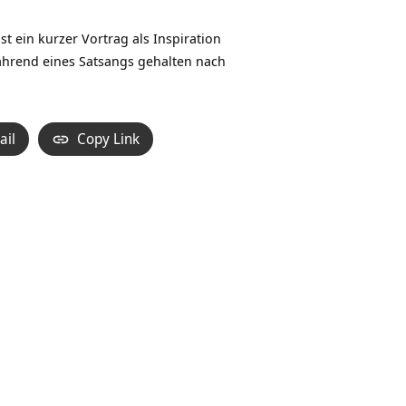
Hoch/Runter
benutzen,
 ein kurzer Vortrag als Inspiration
um
ährend eines Satsangs gehalten nach
die
Lautstärke
zu
ail
Copy Link
regeln.