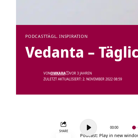
PODCAST
TÄGL. INSPIRATION
Vedanta – Tägli
VON
OMKARA
VOR 3 JAHREN
ZULETZT AKTUALISIERT: 2. NOVEMBER 2022 08:59
Audio-
00:00
Player
SHARE
Podcast:
Play in new wind