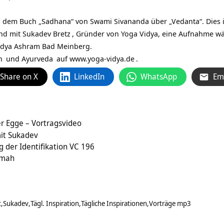
 dem Buch „Sadhana“ von Swami Sivananda über „Vedanta“. Dies ist
und mit
Sukadev Bretz
, Gründer von Yoga Vidya, eine Aufnahme w
Vidya Ashram Bad Meinberg.
n
und
Ayurveda
auf
www.yoga-vidya.de
.
Share on X
LinkedIn
WhatsApp
Em
Schwarzes Kreuz auf der Egge‏‎ – Vortragsvideo
it Sukadev
g der Identifikation VC 196
amah
t
Sukadev
Tägl. Inspiration
Tägliche Inspirationen
Vorträge mp3