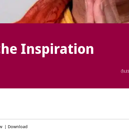
che Inspiration
LES
ow
|
Download