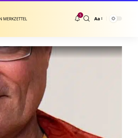
5
Aa
N MERKZETTEL
Größenänderung