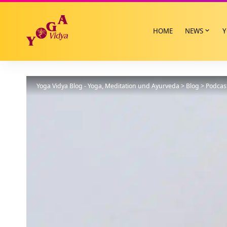
HOME
NEWS
Y
Yoga Vidya Blog - Yoga, Meditation und Ayurveda
>
Blog
>
Podcas