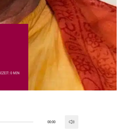
EZEIT: 0 MIN
00:00
Pfeiltasten