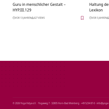
Guru in menschlicher Gestalt –
Haltung de
HYP.III.129
Lexikon
VOR 13 JAHREN
627 VIEWS
VOR 5 JAHREN
© 2026 Yoga Vidya e.V. · Yogaweg 7 · 32805 Horn‑Bad Meinberg · +49 5234 87‑0 · info@yoga