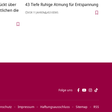
ückt über
43 Tiefe Ruhige Atmung für Entspannung
tlichen die
VOR 11 JAHREN
453 VIEWS
Folge uns
enschutz
Impressum
Haftungsausschluss
Sitemap
RSS