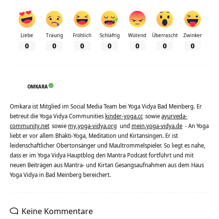
Liebe
Traurig
Fröhlich
Schläfrig
Wütend
Überrascht
Zwinker
0
0
0
0
0
0
0
OMKARA
Omkara ist Mitglied im Social Media Team bei Yoga Vidya Bad Meinberg. Er
betreut die Yoga Vidya Communities
kinder-yoga.cc
sowie
ayurveda-
community.net
sowie
my.yoga-vidya.org
und
mein.yoga-vidya.de
- An Yoga
liebt er vor allem Bhakti-Yoga, Meditation und Kirtansingen. Er ist
leidenschaftlicher Obertonsänger und Maultrommelspieler. So liegt es nahe,
dass er im Yoga Vidya Hauptblog den Mantra Podcast fortführt und mit
neuen Beiträgen aus Mantra- und Kirtan Gesangsaufnahmen aus dem Haus
Yoga Vidya in Bad Meinberg bereichert.
Keine Kommentare