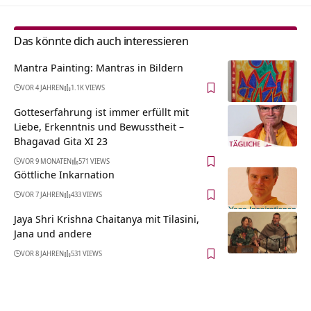
Das könnte dich auch interessieren
Mantra Painting: Mantras in Bildern
VOR 4 JAHREN
1.1K VIEWS
Gotteserfahrung ist immer erfüllt mit
Liebe, Erkenntnis und Bewusstheit –
Bhagavad Gita XI 23
VOR 9 MONATEN
571 VIEWS
Göttliche Inkarnation
VOR 7 JAHREN
433 VIEWS
Jaya Shri Krishna Chaitanya mit Tilasini,
Jana und andere
VOR 8 JAHREN
531 VIEWS