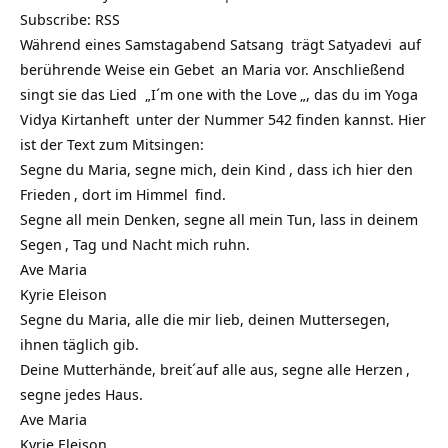
Subscribe:
RSS
Während eines Samstagabend
Satsang
trägt
Satyadevi
auf
berührende Weise ein
Gebet
an Maria vor. Anschließend
singt sie das Lied „
I´m one with the Love
„, das du im
Yoga
Vidya Kirtanheft
unter der Nummer 542 finden kannst. Hier
ist der Text zum Mitsingen:
Segne du Maria, segne mich, dein
Kind
, dass ich hier den
Frieden
, dort im
Himmel
find.
Segne all mein Denken, segne all mein Tun, lass in deinem
Segen
, Tag und Nacht mich ruhn.
Ave Maria
Kyrie Eleison
Segne du Maria, alle die mir lieb, deinen Muttersegen,
ihnen täglich gib.
Deine Mutterhände, breit´auf alle aus, segne alle
Herzen
,
segne jedes Haus.
Ave Maria
Kyrie Eleison