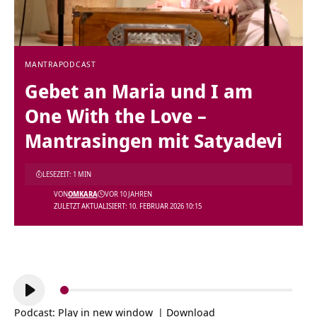
MANTRA
PODCAST
Gebet an Maria und I am
One With the Love –
Mantrasingen mit Satyadevi
LESEZEIT: 1 MIN
VON
OMKARA
VOR 10 JAHREN
ZULETZT AKTUALISIERT: 10. FEBRUAR 2026 10:15
Audio-
Player
Podcast:
Play in new window
|
Download