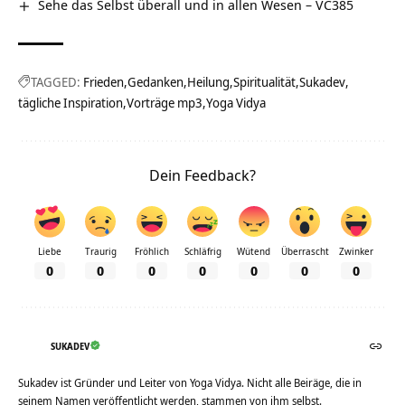
Sehe das Selbst überall und in allen Wesen – VC385
TAGGED:
Frieden
Gedanken
Heilung
Spiritualität
Sukadev
tägliche Inspiration
Vorträge mp3
Yoga Vidya
Dein Feedback?
Liebe
Traurig
Fröhlich
Schläfrig
Wütend
Überrascht
Zwinker
0
0
0
0
0
0
0
SUKADEV
Sukadev ist Gründer und Leiter von Yoga Vidya. Nicht alle Beiräge, die in
seinem Namen veröffentlicht werden, stammen von ihm selbst.