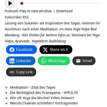
Audio-
Player
Podcast:
Play in new window
|
Download
Subscribe:
RSS
Lesung von
Sukadev
als Inspiration des Tages. Gelesen im
Anschluss nach einer
Meditation
im
Haus Yoga Vidya Bad
Meinberg.
Hier klicken für weitere Infos zu: Seminare bei
Yoga
Vidya,
Ayurveda
,
Yogalehrer Ausbildung
Facebook
Share on X
LinkedIn
WhatsApp
Email
Copy Link
Meditation – Zitat des Tages
Die Wichtigkeit des Pranayama – HYP.II.39
Wie oft Yoga die Woche? Video Antwort
Warum Chakren schließen? Vortragsvideo