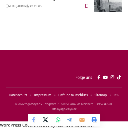
VOR 6 JAHREN
381 VIEWS
Folge uns
Datenschutz
Impressum
Haftungsausschluss
Sitemap
RSS
© 2026 Yoga Vidya e.V. · Yogaweg 7 · 32805 Horn‑Bad Meinberg · +49 5234 87‑0 ·
info@yoga‑vidya.de
WordPress Cookie Notice by Real Cookie Banner