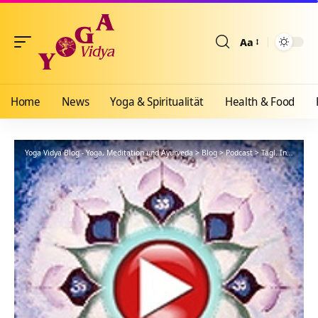
Aa
Größenänderun
Home
News
Yoga & Spiritualität
Health & Food
Yoga Vidya Blog - Yoga, Meditation und Ayurveda
>
Blog
>
Podcast
>
Tägl. Inspiration