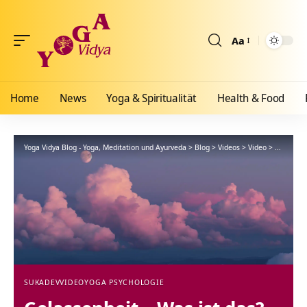
Aa
Größenänderun
Home
News
Yoga & Spiritualität
Health & Food
Yoga Vidya Blog - Yoga, Meditation und Ayurveda
>
Blog
>
Videos
>
Video
>
Gelassenh
SUKADEV
VIDEO
YOGA PSYCHOLOGIE