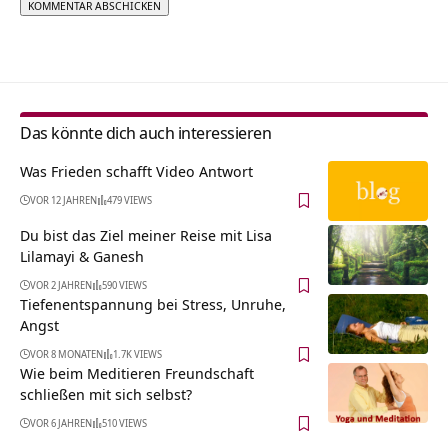
Alternative:
Das könnte dich auch interessieren
Was Frieden schafft Video Antwort
VOR 12 JAHREN
479 VIEWS
Du bist das Ziel meiner Reise mit Lisa
Lilamayi & Ganesh
VOR 2 JAHREN
590 VIEWS
Tiefenentspannung bei Stress, Unruhe,
Angst
VOR 8 MONATEN
1.7K VIEWS
Wie beim Meditieren Freundschaft
schließen mit sich selbst?
VOR 6 JAHREN
510 VIEWS