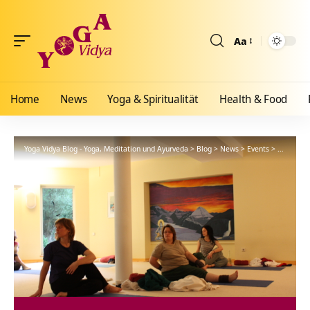
Aa
Größenänderun
Home
News
Yoga & Spiritualität
Health & Food
Yoga Vidya Blog - Yoga, Meditation und Ayurveda
>
Blog
>
News
>
Events
>
Gemeinsa