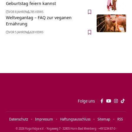
Geburtstag feiern kannst
VOR 8 JAHREN
785 VIEWS
Weltvegantag – FAQ zur veganen
Ernährung
VOR 5 JAHREN
628 VIEWS
Folge uns
Datenschutz
Impressum
Haftungsausschluss
Sitemap
RSS
© 2026 Yoga Vidya e.V. · Yogaweg 7 · 32805 Horn‑Bad Meinberg · +49 5234 87‑0 ·