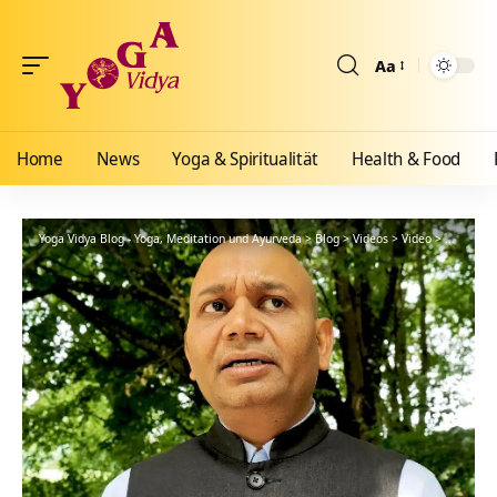
Aa
Größenänderun
Home
News
Yoga & Spiritualität
Health & Food
Yoga Vidya Blog - Yoga, Meditation und Ayurveda
>
Blog
>
Videos
>
Video
>
Generald