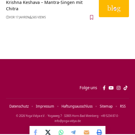
Krishna Keshava – Mantra-Singen mit
Chitra
VOR 17 JAHREN
565 VIEWS
Folge uns
Datenschutz
Impressum
Haftungsausschluss
Sitemap
RSS
© 2026 Yoga Vidya e.V. · Yogaweg 7 · 32805 Horn‑Bad Meinberg · +49 5234 87‑0 ·
info@yoga‑vidya.de