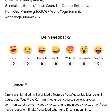
Generaldirektor des Indian Council of Cultural Relations
Horn-Bad Meinberg
ICCR
VIP
World Yoga Summit
world yoga summit 2023
Dein Feedback?
Liebe
Traurig
Fröhlich
Schläfrig
Wütend
Überrascht
Zwinker
0
0
0
0
0
0
0
OMKARA
Omkara ist Mitglied im Social Media Team bei Yoga Vidya Bad Meinberg. Er
betreut die Yoga Vidya Communities
kinder-yoga.cc
sowie
ayurveda-
community.net
sowie
my.yoga-vidya.org
und
mein.yoga-vidya.de
- An Yoga
liebt er vor allem Bhakti-Yoga, Meditation und Kirtansingen. Er ist