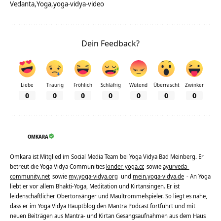
Vedanta
Yoga
yoga-vidya-video
Dein Feedback?
Liebe
Traurig
Fröhlich
Schläfrig
Wütend
Überrascht
Zwinker
0
0
0
0
0
0
0
OMKARA
Omkara ist Mitglied im Social Media Team bei Yoga Vidya Bad Meinberg. Er
betreut die Yoga Vidya Communities
kinder-yoga.cc
sowie
ayurveda-
community.net
sowie
my.yoga-vidya.org
und
mein.yoga-vidya.de
- An Yoga
liebt er vor allem Bhakti-Yoga, Meditation und Kirtansingen. Er ist
leidenschaftlicher Obertonsänger und Maultrommelspieler. So liegt es nahe,
dass er im Yoga Vidya Hauptblog den Mantra Podcast fortführt und mit
neuen Beiträgen aus Mantra- und Kirtan Gesangsaufnahmen aus dem Haus