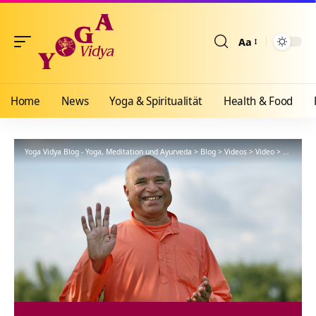
Aa
Größenänderun
Home
News
Yoga & Spiritualität
Health & Food
Yoga Vidya Blog - Yoga, Meditation und Ayurveda
>
Blog
>
Videos
>
Video
>
Im Licht 