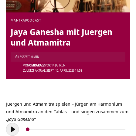
MANTRA
PODCAST
Jaya Ganesha mit Juergen
und Atmamitra
LESEZEIT: 0 MIN
VON
OMKARA
VOR 14 JAHREN
ZULETZT AKTUALISIERT: 10. APRIL 2026 11:58
Juergen und Atmamitra spielen – Jürgen am Harmonium
und Atmamitra an den Tablas – und singen zusammen zum
„Jaya Ganesha“
Audio-
Player