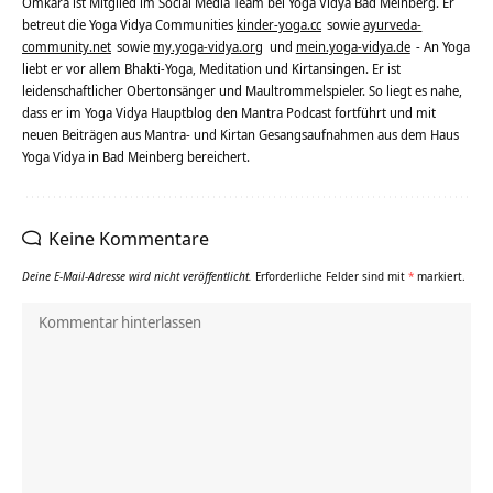
Omkara ist Mitglied im Social Media Team bei Yoga Vidya Bad Meinberg. Er
betreut die Yoga Vidya Communities
kinder-yoga.cc
sowie
ayurveda-
community.net
sowie
my.yoga-vidya.org
und
mein.yoga-vidya.de
- An Yoga
liebt er vor allem Bhakti-Yoga, Meditation und Kirtansingen. Er ist
leidenschaftlicher Obertonsänger und Maultrommelspieler. So liegt es nahe,
dass er im Yoga Vidya Hauptblog den Mantra Podcast fortführt und mit
neuen Beiträgen aus Mantra- und Kirtan Gesangsaufnahmen aus dem Haus
Yoga Vidya in Bad Meinberg bereichert.
Keine Kommentare
Deine E-Mail-Adresse wird nicht veröffentlicht.
Erforderliche Felder sind mit
*
markiert.