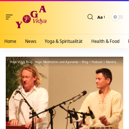
Aa
Größenänderun
Home
News
Yoga & Spiritualität
Health & Food
Yoga Vidya Blog - Yoga, Meditation und Ayurveda
>
Blog
>
Podcast
>
Mantra
>
Jaya G