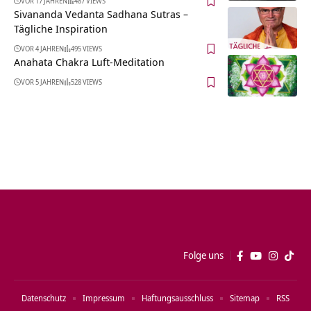
VOR 17 JAHREN
487 VIEWS
Sivananda Vedanta Sadhana Sutras –
Tägliche Inspiration
VOR 4 JAHREN
495 VIEWS
Anahata Chakra Luft-Meditation
VOR 5 JAHREN
528 VIEWS
Folge uns
Datenschutz
Impressum
Haftungsausschluss
Sitemap
RSS