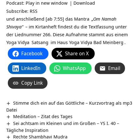
Podcast:
Play in new window
|
Download
Subscribe:
RSS
und anschließend [ab 7:55] das
Mantra
„Om Namah
Shivaya“
– im Kirtanheft findest du die Textfassung unter
der Liednummer 266. Diese Aufnahme stammt aus einem
Yoga Vidya
Satsang
im Haus
Yoga Vidya Bad Meinberg
.
Facebook
Share on X
LinkedIn
WhatsApp
Email
Copy Link
Stimme dich ein auf das Göttliche – Kurzvortrag als mp3
Datei
Meditation – Zitat des Tages
Sei achtsam im Kleinen und im Großen – YS I. 40 –
Tägliche Inspiration
Rechte Shambhavi Mudra