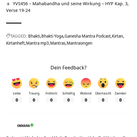
YVS456 – Mahabandha und seine Wirkung – HYP Kap. 3,
Verse 19-24
TAGGED:
Bhakti
Bhakti Yoga
Ganesha Mantra Podcast
Kirtan
Kirtanheft
Mantra mp3
Mantras
Mantrasingen
Dein Feedback?
Liebe
Traurig
Fröhlich
Schläfrig
Wütend
Überrascht
Zwinker
0
0
0
0
0
0
0
OMKARA