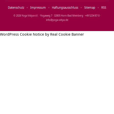
Datenschutz
Impressum
Haftungsausschluss
Sitemap
RSS
© 2026 Yoga Vidya e.V. · Yogaweg 7 · 32805 Horn‑Bad Meinberg · +49 5234 87‑0 ·
info@yoga‑vidya.de
WordPress Cookie Notice by Real Cookie Banner