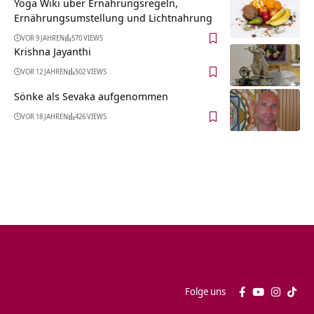
Yoga Wiki über Ernährungsregeln,
Ernährungsumstellung und Lichtnahrung
VOR 9 JAHREN
570 VIEWS
Krishna Jayanthi
VOR 12 JAHREN
502 VIEWS
Sönke als Sevaka aufgenommen
VOR 18 JAHREN
426 VIEWS
Folge uns