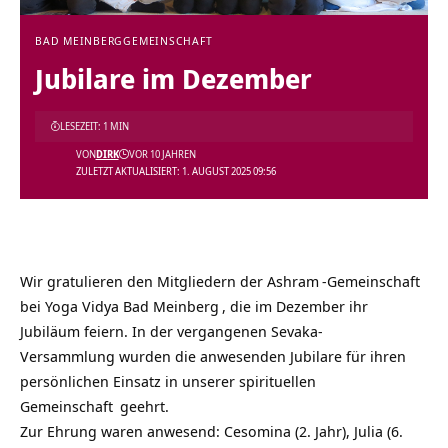
BAD MEINBERG
GEMEINSCHAFT
Jubilare im Dezember
LESEZEIT: 1 MIN
VON
DIRK
VOR 10 JAHREN
ZULETZT AKTUALISIERT: 1. AUGUST 2025 09:56
Wir gratulieren den Mitgliedern der
Ashram
-Gemeinschaft
bei
Yoga Vidya Bad Meinberg
, die im Dezember ihr
Jubiläum feiern. In der vergangenen Sevaka-
Versammlung wurden die anwesenden Jubilare für ihren
persönlichen Einsatz in unserer
spirituellen
Gemeinschaft
geehrt.
Zur Ehrung waren anwesend: Cesomina (2. Jahr), Julia (6.