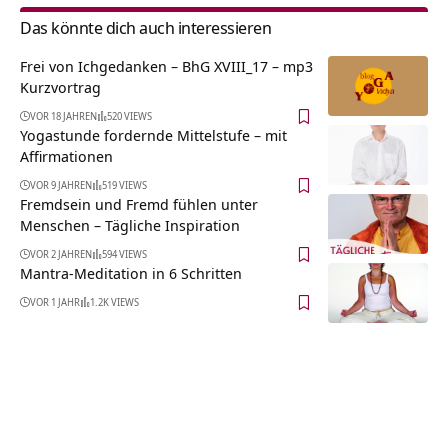
Das könnte dich auch interessieren
Frei von Ichgedanken – BhG XVIII_17 – mp3
Kurzvortrag
VOR 18 JAHREN
520 VIEWS
Yogastunde fordernde Mittelstufe – mit
Affirmationen
VOR 9 JAHREN
519 VIEWS
Fremdsein und Fremd fühlen unter
Menschen – Tägliche Inspiration
VOR 2 JAHREN
594 VIEWS
Mantra-Meditation in 6 Schritten
VOR 1 JAHR
1.2K VIEWS