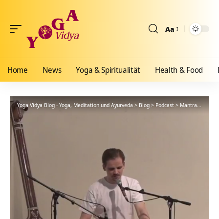
Aa
Größenänderun
Home
News
Yoga & Spiritualität
Health & Food
Yoga Vidya Blog - Yoga, Meditation und Ayurveda
>
Blog
>
Podcast
>
Mantra
>
Kali D