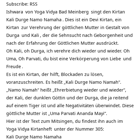
Subscribe:
RSS
Ishwara
von
Yoga Vidya Bad Meinberg
singt den Kirtan
Kali Durge Namo Namaha
. Dies ist ein Devi Kirtan, ein
Kirtan
zur Verehrung der göttlichen Mutter in Gestalt von
Durga
und
Kali
, der die Sehnsucht nach Geborgenheit und
nach der Erfahrung der Göttlichen Mutter ausdrückt.
Oh Kali, oh Durga, ich verehre dich wieder und wieder. Oh
Uma, Oh Parvati, du bist eine Verkörperung von
Liebe
und
Freude
.
Es ist ein Kirtan, der hilft, Blockaden zu lösen,
voranzuschreiten. Es heißt „Kali Durge Namo Namah“.
„Namo Namah“ heißt „Ehrerbietung wieder und wieder“,
der Kali, der dunklen Göttin und der Durga, die ja reitend
auf einem Tiger ist und alle Negativitäten überwindet. Diese
göttliche Mutter ist „Uma Parvati Ananda Mayi“.
Hier ist der Text zum Mitsingen, du findest ihn auch im
Yoga Vidya Kirtanheft
unter der Nummer 305:
Kali Durge Namo Namaha