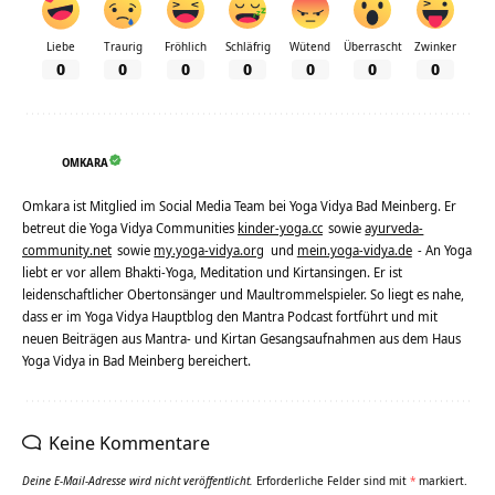
Liebe
Traurig
Fröhlich
Schläfrig
Wütend
Überrascht
Zwinker
0
0
0
0
0
0
0
OMKARA
Omkara ist Mitglied im Social Media Team bei Yoga Vidya Bad Meinberg. Er
betreut die Yoga Vidya Communities
kinder-yoga.cc
sowie
ayurveda-
community.net
sowie
my.yoga-vidya.org
und
mein.yoga-vidya.de
- An Yoga
liebt er vor allem Bhakti-Yoga, Meditation und Kirtansingen. Er ist
leidenschaftlicher Obertonsänger und Maultrommelspieler. So liegt es nahe,
dass er im Yoga Vidya Hauptblog den Mantra Podcast fortführt und mit
neuen Beiträgen aus Mantra- und Kirtan Gesangsaufnahmen aus dem Haus
Yoga Vidya in Bad Meinberg bereichert.
Keine Kommentare
Deine E-Mail-Adresse wird nicht veröffentlicht.
Erforderliche Felder sind mit
*
markiert.