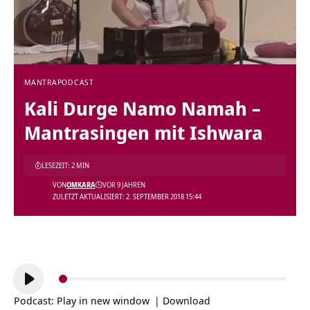
MANTRA
PODCAST
Kali Durge Namo Namah –
Mantrasingen mit Ishwara
LESEZEIT: 2 MIN
VON
OMKARA
VOR 9 JAHREN
ZULETZT AKTUALISIERT: 2. SEPTEMBER 2018 15:44
Audio-
Player
Podcast:
Play in new window
|
Download