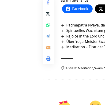
Swami Sivananda
Facebook
Padmapatra Nyaya, das
Spirituelles Wachstum g
Rejoice in the Lord u
Über Yoga-Meister Sw
Meditation – Zitat des
TAGGED:
Meditation
Swami 