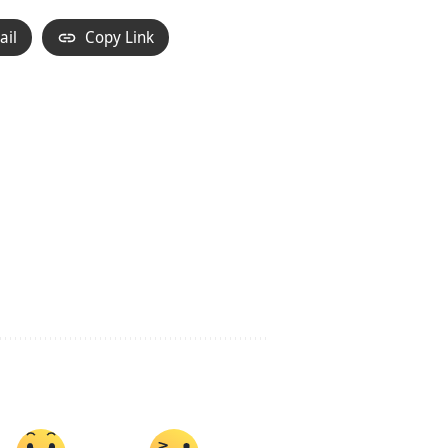
ail
Copy Link