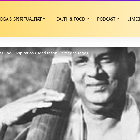
OGA & SPIRITUALITÄT
HEALTH & FOOD
PODCAST
MEI
t
>
Tägl. Inspiration
>
Meditation – Zitat des Tages