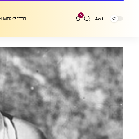
5
Aa
N MERKZETTEL
Größenänderung