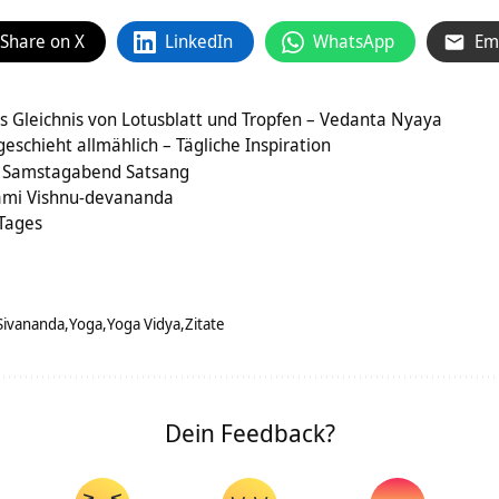
Share on X
LinkedIn
WhatsApp
Em
 Gleichnis von Lotusblatt und Tropfen – Vedanta Nyaya
eschieht allmählich – Tägliche Inspiration
nd Samstagabend Satsang
ami Vishnu-devananda
 Tages
Sivananda
Yoga
Yoga Vidya
Zitate
Dein Feedback?