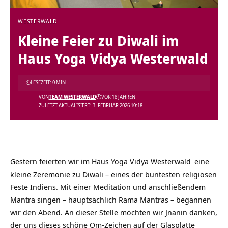
WESTERWALD
Kleine Feier zu Diwali im
Haus Yoga Vidya Westerwald
LESEZEIT: 0 MIN
VON
TEAM WESTERWALD
VOR 18 JAHREN
ZULETZT AKTUALISIERT: 3. FEBRUAR 2026 10:18
Gestern feierten wir im
Haus Yoga Vidya Westerwald
eine
kleine Zeremonie zu Diwali – eines der buntesten religiösen
Feste Indiens. Mit einer Meditation und anschließendem
Mantra singen – hauptsächlich Rama Mantras – begannen
wir den Abend. An dieser Stelle möchten wir Jnanin danken,
der uns dieses schöne Om-Zeichen auf der Glasplatte