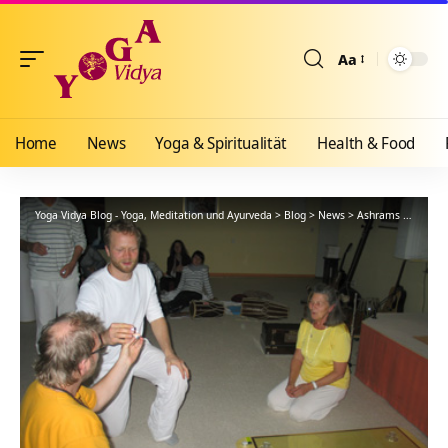
Aa
Größenänderun
Home
News
Yoga & Spiritualität
Health & Food
Yoga Vidya Blog - Yoga, Meditation und Ayurveda
>
Blog
>
News
>
Ashrams
>
Wester