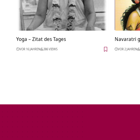
Yoga – Zitat des Tages
Navaratri g
VOR 16 JAHREN
386 VIEWS
VOR 2 JAHREN