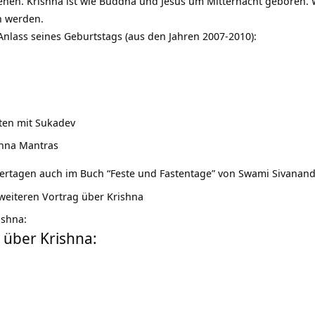
ehen. Krishna ist wie Buddha und Jesus um Mitternacht geboren. 
n werden.
Anlass seines Geburtstags (aus den Jahren 2007-2010):
ten mit Sukadev
shna Mantras
iertagen auch im
Buch “Feste und Fastentage” von Swami Sivanan
 weiteren
Vortrag über Krishna
ishna:
 über Krishna: