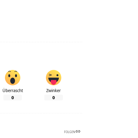
Überrascht
Zwinker
0
0
FOLGEN