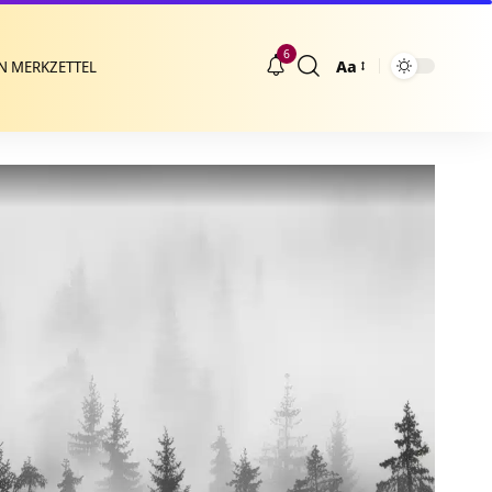
6
Aa
N MERKZETTEL
Größenänderung