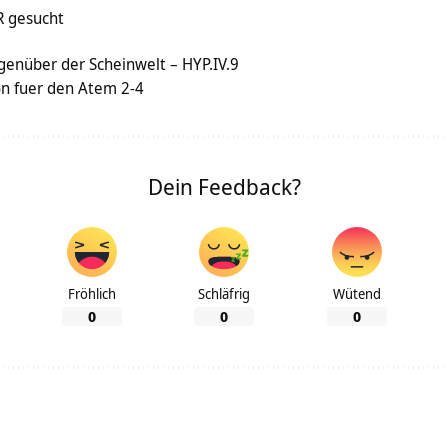
R gesucht
egenüber der Scheinwelt – HYP.IV.9
n fuer den Atem 2-4
Dein Feedback?
Fröhlich
Schläfrig
Wütend
0
0
0