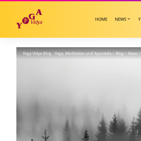
HOME
NEWS
Y
Yoga Vidya Blog - Yoga, Meditation und Ayurveda
>
Blog
>
News