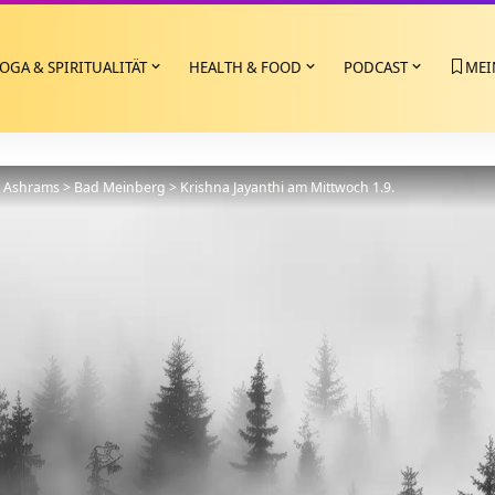
OGA & SPIRITUALITÄT
HEALTH & FOOD
PODCAST
MEI
>
Ashrams
>
Bad Meinberg
>
Krishna Jayanthi am Mittwoch 1.9.