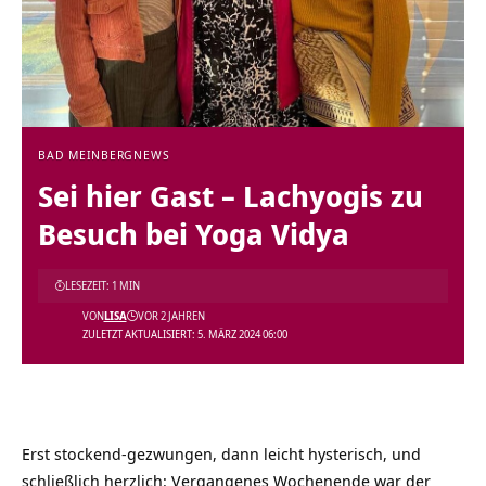
BAD MEINBERG
NEWS
Sei hier Gast – Lachyogis zu
Besuch bei Yoga Vidya
LESEZEIT: 1 MIN
VON
LISA
VOR 2 JAHREN
ZULETZT AKTUALISIERT: 5. MÄRZ 2024 06:00
Erst stockend-gezwungen, dann leicht hysterisch, und
schließlich herzlich: Vergangenes Wochenende war der