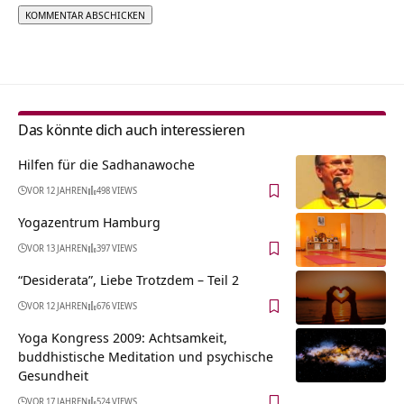
Alternative:
Das könnte dich auch interessieren
Hilfen für die Sadhanawoche
VOR 12 JAHREN
498 VIEWS
Yogazentrum Hamburg
VOR 13 JAHREN
397 VIEWS
“Desiderata”, Liebe Trotzdem – Teil 2
VOR 12 JAHREN
676 VIEWS
Yoga Kongress 2009: Achtsamkeit,
buddhistische Meditation und psychische
Gesundheit
VOR 17 JAHREN
524 VIEWS