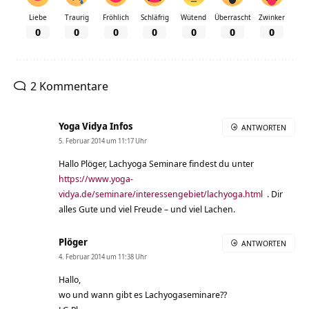
Liebe
Traurig
Fröhlich
Schläfrig
Wütend
Überrascht
Zwinker
0
0
0
0
0
0
0
2 Kommentare
Yoga Vidya Infos
ANTWORTEN
5. Februar 2014 um 11:17 Uhr
Hallo Plöger, Lachyoga Seminare findest du unter
https://www.yoga-
vidya.de/seminare/interessengebiet/lachyoga.html
. Dir
alles Gute und viel Freude – und viel Lachen.
Plöger
ANTWORTEN
4. Februar 2014 um 11:38 Uhr
Hallo,
wo und wann gibt es Lachyogaseminare??