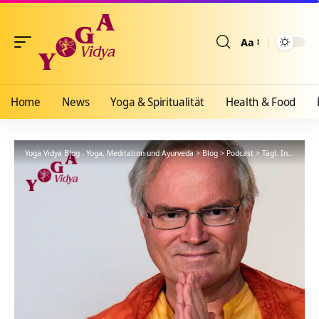
Aa
Größenänderun
Home
News
Yoga & Spiritualität
Health & Food
Yoga Vidya Blog - Yoga, Meditation und Ayurveda
>
Blog
>
Podcast
>
Tägl. Inspiration