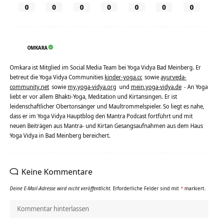
0
0
0
0
0
0
0
OMKARA
Omkara ist Mitglied im Social Media Team bei Yoga Vidya Bad Meinberg. Er
betreut die Yoga Vidya Communities
kinder-yoga.cc
sowie
ayurveda-
community.net
sowie
my.yoga-vidya.org
und
mein.yoga-vidya.de
- An Yoga
liebt er vor allem Bhakti-Yoga, Meditation und Kirtansingen. Er ist
leidenschaftlicher Obertonsänger und Maultrommelspieler. So liegt es nahe,
dass er im Yoga Vidya Hauptblog den Mantra Podcast fortführt und mit
neuen Beiträgen aus Mantra- und Kirtan Gesangsaufnahmen aus dem Haus
Yoga Vidya in Bad Meinberg bereichert.
Keine Kommentare
Deine E-Mail-Adresse wird nicht veröffentlicht.
Erforderliche Felder sind mit
*
markiert.