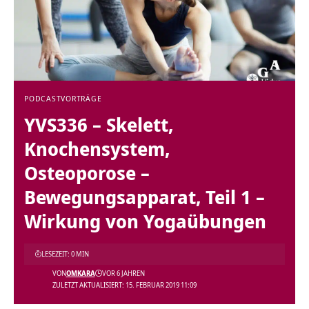
PODCAST
VORTRÄGE
YVS336 – Skelett,
Knochensystem,
Osteoporose –
Bewegungsapparat, Teil 1 –
Wirkung von Yogaübungen
LESEZEIT: 0 MIN
VON
OMKARA
VOR 6 JAHREN
ZULETZT AKTUALISIERT: 15. FEBRUAR 2019 11:09