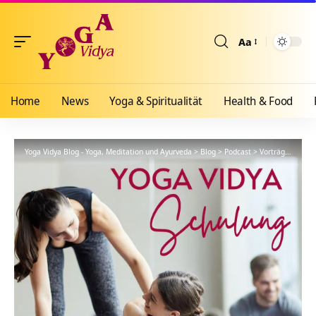
Aa
Größenänderun
Home
News
Yoga & Spiritualität
Health & Food
Yoga Vidya Blog - Yoga, Meditation und Ayurveda
>
Blog
>
Podcast
>
Vorträge
>
YVS3