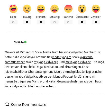
Liebe
Traurig
Fröhlich
Schläfrig
Wütend
Überrascht
Zwinker
0
0
0
0
0
0
0
OMKARA
Omkara ist Mitglied im Social Media Team bei Yoga Vidya Bad Meinberg. Er
betreut die Yoga Vidya Communities
kinder-yoga.cc
sowie
ayurveda-
community.net
sowie
my.yoga-vidya.org
und
mein.yoga-vidya.de
- An Yoga
liebt er vor allem Bhakti-Yoga, Meditation und Kirtansingen. Er ist
leidenschaftlicher Obertonsänger und Maultrommelspieler. So liegt es nahe,
dass er im Yoga Vidya Hauptblog den Mantra Podcast fortführt und mit
neuen Beiträgen aus Mantra- und Kirtan Gesangsaufnahmen aus dem Haus
Yoga Vidya in Bad Meinberg bereichert.
Keine Kommentare